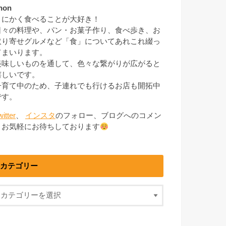
non
とにかく食べることが大好き！
日々の料理や、パン・お菓子作り、食べ歩き、お
取り寄せグルメなど「食」についてあれこれ綴っ
てまいります。
美味しいものを通して、色々な繋がりが広がると
嬉しいです。
子育て中のため、子連れでも行けるお店も開拓中
です。
witter
、
インスタ
のフォロー、ブログへのコメン
トお気軽にお待ちしております
カテゴリー