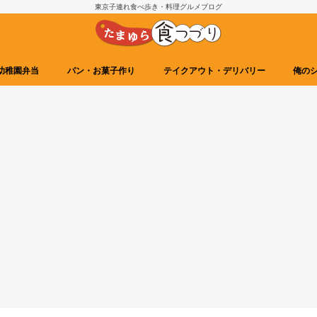
東京子連れ食べ歩き・料理グルメブログ
幼稚園弁当
パン・お菓子作り
テイクアウト・デリバリー
俺の