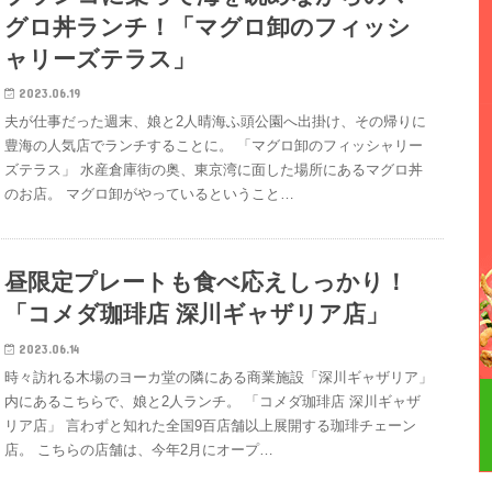
グロ丼ランチ！「マグロ卸のフィッシ
ャリーズテラス」
2023.06.19
夫が仕事だった週末、娘と2人晴海ふ頭公園へ出掛け、その帰りに
豊海の人気店でランチすることに。 「マグロ卸のフィッシャリー
ズテラス」 水産倉庫街の奥、東京湾に面した場所にあるマグロ丼
のお店。 マグロ卸がやっているということ…
昼限定プレートも食べ応えしっかり！
「コメダ珈琲店 深川ギャザリア店」
2023.06.14
時々訪れる木場のヨーカ堂の隣にある商業施設「深川ギャザリア」
内にあるこちらで、娘と2人ランチ。 「コメダ珈琲店 深川ギャザ
リア店」 言わずと知れた全国9百店舗以上展開する珈琲チェーン
店。 こちらの店舗は、今年2月にオープ…