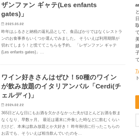
ザンファン ギャテ(Les enfants
a
gates)」
2025.05.02
昨年はふるさと納税の返礼品として、食品ばかりではなくレストラ
ンのお食事券もいくつか選んでみました。 そういえば利用期限が
切れてしまう！と慌ててこちらを予約。 「レザンファン ギャテ
(Les enfants gates)」…
T
ワイン好きさんはぜひ！50種のワイン
が飲み放題のイタリアンバル「Cerdi(チ
ェルディ)」
2024.02.22
365日どんな日にもお酒を欠かさなかった夫がほとんどお酒を飲ま
なくなり、早数ヶ月。 最近は週末に外食した時などに飲むくらい
だけど、本来は飲み放題とか大好き！ 昨年秋頃に行ったこちらの
お店でも、そういえば相当飲んでいたのを…