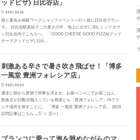
ッドピザ) 日比谷店」
2023.08.06
デ
娘と夏休み体験ワークショップイベントへ行く前に日比谷でラン
チ。 日比谷駅直結でこの暑さの中、地上に出ずに済むミッドタウ
ン日比谷内でこちらへ。 「GOOD CHEESE GOOD PIZZA(グッド
デ
チーズグッドピザ) 日比…
刺激ある辛さで暑さ吹き飛ばせ！「博多
一風堂 豊洲フォレシア店」
2023.08.02
週末に朝から豊洲で用事を済ませ、お腹ぺこぺこでお昼ごはん。
飲食店が10数店舗入っている商業ビル「豊洲フォレシア」内でラ
ンチ場所を探すことに。 「博多 一風堂 豊洲フォレシア店」 (前回
訪問記事はこちら→① ☆ ②☆) …
ブランコに乗って海を眺めながらのマ