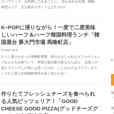
スパブリック」を利用してみることに。 待ち合わせ広場、物販・
休憩エリア、立ち飲みスポットなど3つのエ…
K−POPに浸りながら！一度で二度美味
しいハーフ＆ハーフ韓国料理ランチ「韓
国屋台 豚大門市場 馬喰町店」
2023.10.17
久々に通りかかった馬喰町界隈、何だかおしゃれなカフェやショッ
«
プなんかも出来ていて、外国人観光客の姿もちらほら。 以前この
辺りでランチした時にも思ったのが、ここは小さなコリアンタウ
ン？かと思う位韓国料理店を多く見かける！ …
作りたてフレッシュチーズを食べられ
る人気ピッツェリア！「GOOD
CHEESE GOOD PIZZA(グッドチーズグ