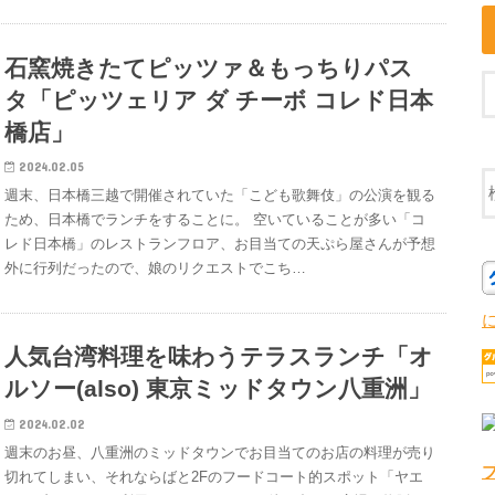
石窯焼きたてピッツァ＆もっちりパス
タ「ピッツェリア ダ チーボ コレド日本
橋店」
2024.02.05
週末、日本橋三越で開催されていた「こども歌舞伎」の公演を観る
ため、日本橋でランチをすることに。 空いていることが多い「コ
レド日本橋」のレストランフロア、お目当ての天ぷら屋さんが予想
外に行列だったので、娘のリクエストでこち…
人気台湾料理を味わうテラスランチ「オ
ルソー(also) 東京ミッドタウン八重洲」
2024.02.02
週末のお昼、八重洲のミッドタウンでお目当てのお店の料理が売り
切れてしまい、それならばと2Fのフードコート的スポット「ヤエ