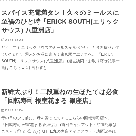
スパイス充電満タン！久々のミールスに
至福のひと時「ERICK SOUTH(エリック
サウス) 八重洲店」
2023.05.25
どうしてもエリックサウスのミールスが食べたい！と禁断症状が出
ていたので、週末のお昼に家族で東京駅ヤエチカへ。 「ERICK
SOUTH(エリックサウス) 八重洲店」 (過去訪問・お取り寄せ記事一
覧はこちら→☆) 言わずと…
新鮮大ぶり！二段重ねの生ほたては必食
「回転寿司 根室花まる 銀座店」
2023.05.24
母の日の少し前に、母を誘って久々にこちらの回転寿司店へ。
「回転寿司 根室花まる 銀座店」 (前回テイクアウト・訪問記事は
こちら→① ☆ ② ☆) ( KITTE丸の内店テイクアウト・訪問記事は