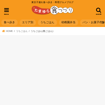
東京子連れ食べ歩き・料理グルメブログ
menu
search
食べ歩き
エリア別
うちごはん
幼稚園弁当
パン・お菓子作
HOME
うちごはん
うちごはん(晩ごはん)