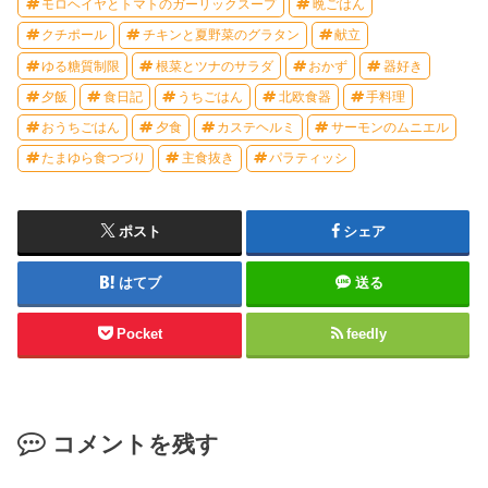
モロヘイヤとトマトのガーリックスープ
晩ごはん
クチポール
チキンと夏野菜のグラタン
献立
ゆる糖質制限
根菜とツナのサラダ
おかず
器好き
夕飯
食日記
うちごはん
北欧食器
手料理
おうちごはん
夕食
カステヘルミ
サーモンのムニエル
たまゆら食つづり
主食抜き
パラティッシ
ポスト
シェア
はてブ
送る
Pocket
feedly
コメントを残す