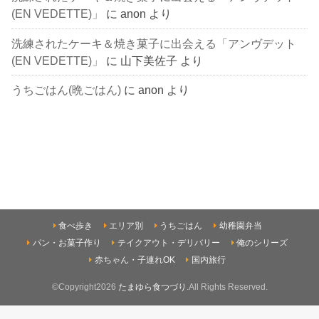
(EN VEDETTE)」
に
anon
より
洗練されたケーキ＆焼き菓子に出会える「アンヴデット
(EN VEDETTE)」
に
山下美佐子
より
うちごはん(晩ごはん)
に
anon
より
食べ歩き
エリア別
うちごはん
幼稚園弁当
パン・お菓子作り
テイクアウト・デリバリー
俺のシリーズ
赤ちゃん・子連れOK
国内旅行
©Copyright2026
たまゆら食つづり
.All Rights Reserved.