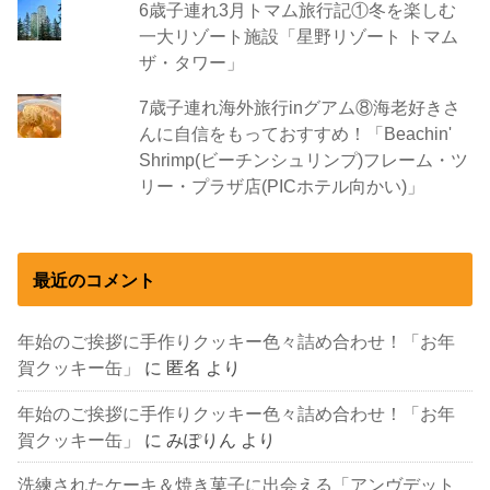
6歳子連れ3月トマム旅行記①冬を楽しむ
一大リゾート施設「星野リゾート トマム
ザ・タワー」
7歳子連れ海外旅行inグアム⑧海老好きさ
んに自信をもっておすすめ！「Beachin'
Shrimp(ビーチンシュリンプ)フレーム・ツ
リー・プラザ店(PICホテル向かい)」
最近のコメント
年始のご挨拶に手作りクッキー色々詰め合わせ！「お年
賀クッキー缶」
に
匿名
より
年始のご挨拶に手作りクッキー色々詰め合わせ！「お年
賀クッキー缶」
に
みぽりん
より
洗練されたケーキ＆焼き菓子に出会える「アンヴデット