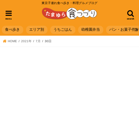
東京子連れ食べ歩き・料理グルメブログ
menu
search
食べ歩き
エリア別
うちごはん
幼稚園弁当
パン・お菓子作
HOME
2021年
7月
30日