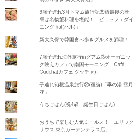
6歳子連れ3月トマム旅行記⑧旅最後の晩
餐は名物蟹料理を堪能！「ビュッフェダイ
ニング hal(ハル)」
新大久保で韓国食べ歩きグルメを満喫！
7歳子連れ海外旅行inグアム③オーガニッ
ク映えカフェで南国モーニング「Café
Gudcha(カフェ グッチャ)」
子連れ箱根温泉旅行②(宿編)「季の湯 雪月
花」
うちごはん(祝4歳！誕生日ごはん)
おうちで楽しむ人気ミールス！「エリック
サウス 東京ガーデンテラス店」