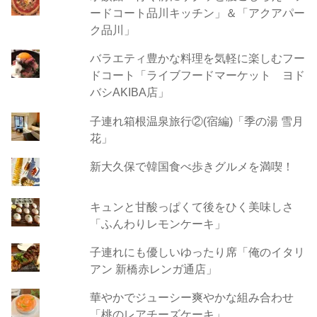
ードコート品川キッチン」＆「アクアパー
ク品川」
バラエティ豊かな料理を気軽に楽しむフー
ドコート「ライブフードマーケット ヨド
バシAKIBA店」
子連れ箱根温泉旅行②(宿編)「季の湯 雪月
花」
新大久保で韓国食べ歩きグルメを満喫！
キュンと甘酸っぱくて後をひく美味しさ
「ふんわりレモンケーキ」
子連れにも優しいゆったり席「俺のイタリ
アン 新橋赤レンガ通店」
華やかでジューシー爽やかな組み合わせ
「桃のレアチーズケーキ」