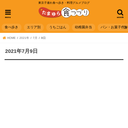
東京子連れ食べ歩き・料理グルメブログ
menu
search
食べ歩き
エリア別
うちごはん
幼稚園弁当
パン・お菓子作
HOME
2021年
7月
9日
2021年7月9日