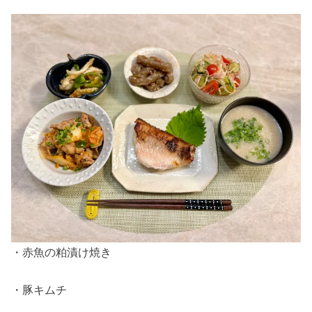
・赤魚の粕漬け焼き
・豚キムチ