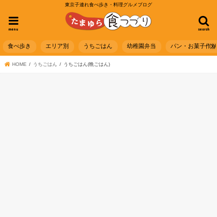
東京子連れ食べ歩き・料理グルメブログ
menu
search
食べ歩き
エリア別
うちごはん
幼稚園弁当
パン・お菓子作
HOME
うちごはん
うちごはん(晩ごはん)