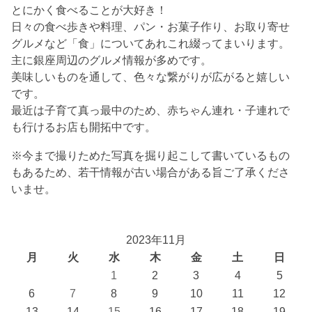
とにかく食べることが大好き！
日々の食べ歩きや料理、パン・お菓子作り、お取り寄せ
グルメなど「食」についてあれこれ綴ってまいります。
主に銀座周辺のグルメ情報が多めです。
美味しいものを通して、色々な繋がりが広がると嬉しい
です。
最近は子育て真っ最中のため、赤ちゃん連れ・子連れで
も行けるお店も開拓中です。
※今まで撮りためた写真を掘り起こして書いているもの
もあるため、若干情報が古い場合がある旨ご了承くださ
いませ。
2023年11月
月
火
水
木
金
土
日
1
2
3
4
5
6
7
8
9
10
11
12
13
14
15
16
17
18
19