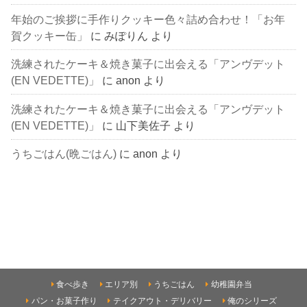
年始のご挨拶に手作りクッキー色々詰め合わせ！「お年
賀クッキー缶」
に
みぽりん
より
洗練されたケーキ＆焼き菓子に出会える「アンヴデット
(EN VEDETTE)」
に
anon
より
洗練されたケーキ＆焼き菓子に出会える「アンヴデット
(EN VEDETTE)」
に
山下美佐子
より
うちごはん(晩ごはん)
に
anon
より
食べ歩き
エリア別
うちごはん
幼稚園弁当
パン・お菓子作り
テイクアウト・デリバリー
俺のシリーズ