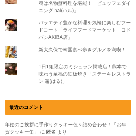
餐は名物蟹料理を堪能！「ビュッフェダイ
ニング hal(ハル)」
バラエティ豊かな料理を気軽に楽しむフー
ドコート「ライブフードマーケット ヨド
バシAKIBA店」
新大久保で韓国食べ歩きグルメを満喫！
1日1組限定のミシュラン掲載店！熊本で
味わう至福の鉄板焼き「ステーキレストラ
ン 遥(はる)」
最近のコメント
年始のご挨拶に手作りクッキー色々詰め合わせ！「お年
賀クッキー缶」
に
匿名
より