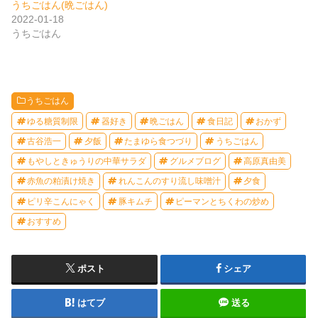
うちごはん(晩ごはん)
2022-01-18
うちごはん
うちごはん
ゆる糖質制限
器好き
晩ごはん
食日記
おかず
古谷浩一
夕飯
たまゆら食つづり
うちごはん
もやしときゅうりの中華サラダ
グルメブログ
高原真由美
赤魚の粕漬け焼き
れんこんのすり流し味噌汁
夕食
ピリ辛こんにゃく
豚キムチ
ピーマンとちくわの炒め
おすすめ
ポスト
シェア
はてブ
送る