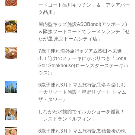
ードコート品川キッチン」＆「アクアパー
ク品川」
屋内型キッズ施設ASOBono!(アソボーノ)
＆隣接フードコートでラーメンランチ「せ
たが屋 東京ドームシティ店」
7歳子連れ海外旅行inグアム⑤日本未進
出！迫力のステーキにかぶりつき「Lone
Star Steakhouse(ローンスターステーキハ
ウス)」
6歳子連れ3月トマム旅行記①冬を楽しむ
一大リゾート施設「星野リゾート トマム
ザ・タワー」
しながわ水族館でイルカショーを鑑賞！
「レストランドルフィン」
6歳子連れ3月トマム旅行記⑧旅最後の晩