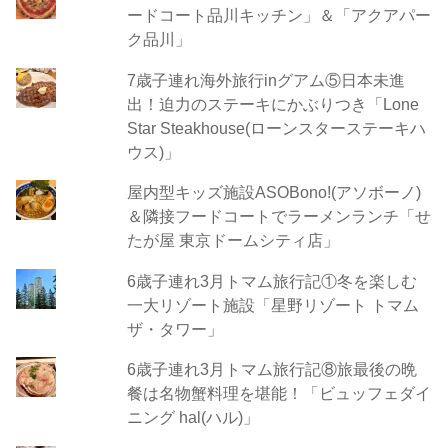
ードコート品川キッチン」＆「アクアパー
ク品川」
7歳子連れ海外旅行inグアム⑤日本未進
出！迫力のステーキにかぶりつき「Lone
Star Steakhouse(ローンスターステーキハ
ウス)」
屋内型キッズ施設ASOBono!(アソボーノ)
＆隣接フードコートでラーメンランチ「せ
たが屋 東京ドームシティ店」
6歳子連れ3月トマム旅行記①冬を楽しむ
一大リゾート施設「星野リゾート トマム
ザ・タワー」
6歳子連れ3月トマム旅行記⑧旅最後の晩
餐は名物蟹料理を堪能！「ビュッフェダイ
ニング hal(ハル)」