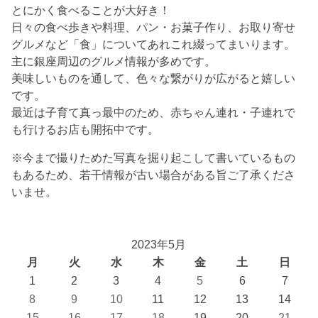
とにかく食べることが大好き！
日々の食べ歩きや料理、パン・お菓子作り、お取り寄せ
グルメなど「食」についてあれこれ綴ってまいります。
主に銀座周辺のグルメ情報が多めです。
美味しいものを通して、色々な繋がりが広がると嬉しい
です。
最近は子育て真っ最中のため、赤ちゃん連れ・子連れで
も行けるお店も開拓中です。
※今まで撮りためた写真を掘り起こして書いているもの
もあるため、若干情報が古い場合がある旨ご了承くださ
いませ。
2023年5月
月
火
水
木
金
土
日
1
2
3
4
5
6
7
8
9
10
11
12
13
14
15
16
17
18
19
20
21