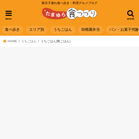
東京子連れ食べ歩き・料理グルメブログ
menu
search
食べ歩き
エリア別
うちごはん
幼稚園弁当
パン・お菓子作
HOME
うちごはん
うちごはん(晩ごはん)