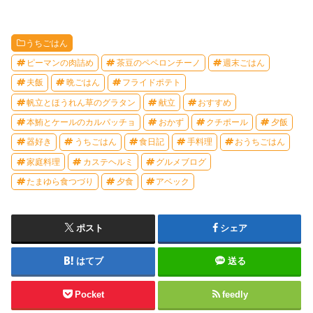
うちごはん
ピーマンの肉詰め
茶豆のペペロンチーノ
週末ごはん
夫飯
晩ごはん
フライドポテト
帆立とほうれん草のグラタン
献立
おすすめ
本鮪とケールのカルパッチョ
おかず
クチポール
夕飯
器好き
うちごはん
食日記
手料理
おうちごはん
家庭料理
カステヘルミ
グルメブログ
たまゆら食つづり
夕食
アベック
ポスト
シェア
はてブ
送る
Pocket
feedly