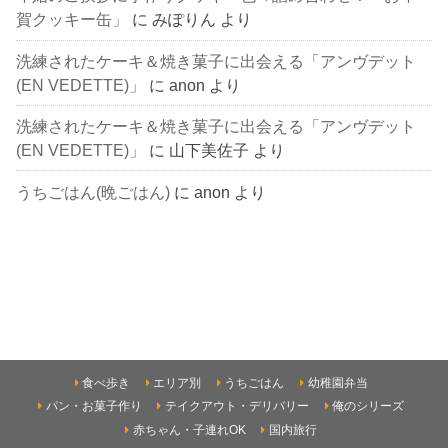
賀クッキー缶」
に
みぽりん
より
洗練されたケーキ＆焼き菓子に出会える「アンヴデット
(EN VEDETTE)」
に
anon
より
洗練されたケーキ＆焼き菓子に出会える「アンヴデット
(EN VEDETTE)」
に
山下美佐子
より
うちごはん(晩ごはん)
に
anon
より
食べ歩き
エリア別
うちごはん
幼稚園弁当
パン・お菓子作り
テイクアウト・デリバリー
俺のシリーズ
赤ちゃん・子連れOK
国内旅行