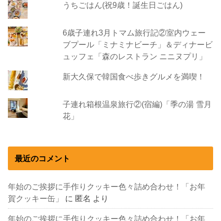
うちごはん(祝9歳！誕生日ごはん)
6歳子連れ3月トマム旅行記②室内ウェー
ブプール「ミナミナビーチ」＆ディナービ
ュッフェ「森のレストラン ニニヌプリ」
新大久保で韓国食べ歩きグルメを満喫！
子連れ箱根温泉旅行②(宿編)「季の湯 雪月
花」
最近のコメント
年始のご挨拶に手作りクッキー色々詰め合わせ！「お年
賀クッキー缶」
に
匿名
より
年始のご挨拶に手作りクッキー色々詰め合わせ！「お年