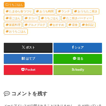
うちごはん
たまゆら食つづり
おうち時間
ランチ
おうちたこ焼き
昼ごはん
タコパ
うちごはん
たこ焼きパーティー
家庭料理
グルメブログ
おすすめ
昼食
食日記
おうちごはん
ポスト
シェア
はてブ
送る
Pocket
feedly
コメントを残す
メールアドレスが公開されることはありません。
※
が付いている