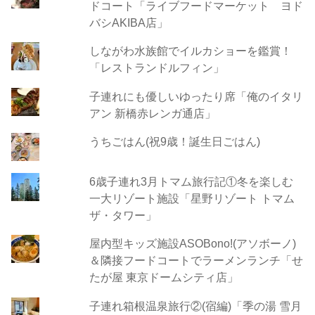
ドコート「ライブフードマーケット ヨド
バシAKIBA店」
しながわ水族館でイルカショーを鑑賞！
「レストランドルフィン」
子連れにも優しいゆったり席「俺のイタリ
アン 新橋赤レンガ通店」
うちごはん(祝9歳！誕生日ごはん)
6歳子連れ3月トマム旅行記①冬を楽しむ
一大リゾート施設「星野リゾート トマム
ザ・タワー」
屋内型キッズ施設ASOBono!(アソボーノ)
＆隣接フードコートでラーメンランチ「せ
たが屋 東京ドームシティ店」
子連れ箱根温泉旅行②(宿編)「季の湯 雪月