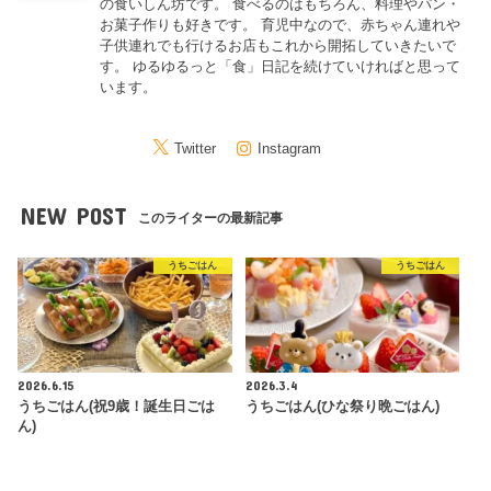
の食いしん坊です。 食べるのはもちろん、料理やパン・
お菓子作りも好きです。 育児中なので、赤ちゃん連れや
子供連れでも行けるお店もこれから開拓していきたいで
す。 ゆるゆるっと「食」日記を続けていければと思って
います。
Twitter
Instagram
NEW POST
このライターの最新記事
うちごはん
うちごはん
2026.6.15
2026.3.4
うちごはん(祝9歳！誕生日ごは
うちごはん(ひな祭り晩ごはん)
ん)