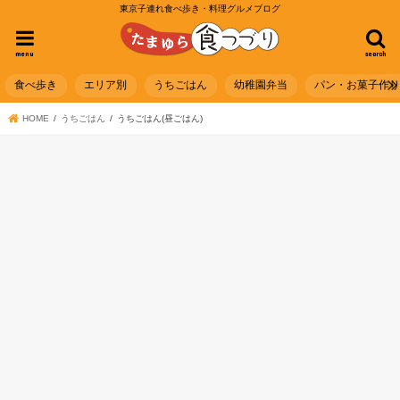
東京子連れ食べ歩き・料理グルメブログ
menu
search
食べ歩き
エリア別
うちごはん
幼稚園弁当
パン・お菓子作
HOME
うちごはん
うちごはん(昼ごはん)