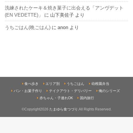
洗練されたケーキ＆焼き菓子に出会える「アンヴデット
(EN VEDETTE)」
に
山下美佐子
より
うちごはん(晩ごはん)
に
anon
より
食べ歩き
エリア別
うちごはん
幼稚園弁当
パン・お菓子作り
テイクアウト・デリバリー
俺のシリーズ
赤ちゃん・子連れOK
国内旅行
©Copyright2026
たまゆら食つづり
.All Rights Reserved.