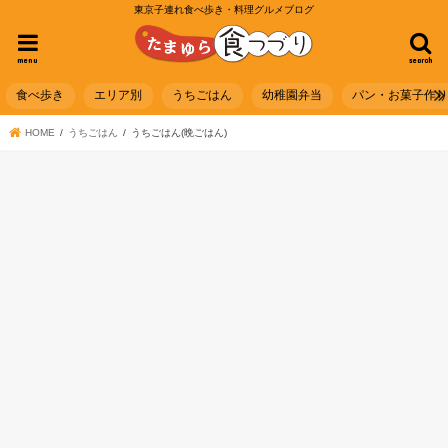
東京子連れ食べ歩き・料理グルメブログ
menu
search
食べ歩き
エリア別
うちごはん
幼稚園弁当
パン・お菓子作
HOME
うちごはん
うちごはん(晩ごはん)