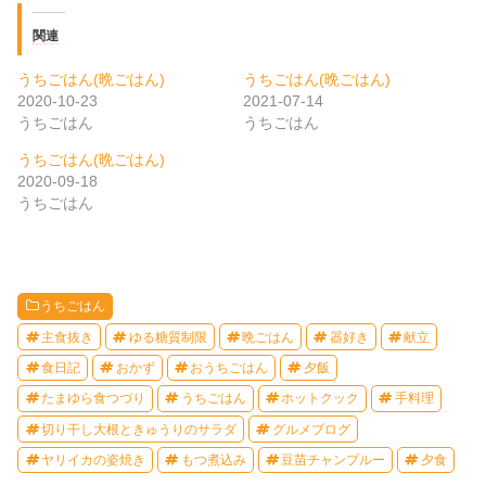
関連
うちごはん(晩ごはん)
うちごはん(晩ごはん)
2020-10-23
2021-07-14
うちごはん
うちごはん
うちごはん(晩ごはん)
2020-09-18
うちごはん
うちごはん
主食抜き
ゆる糖質制限
晩ごはん
器好き
献立
食日記
おかず
おうちごはん
夕飯
たまゆら食つづり
うちごはん
ホットクック
手料理
切り干し大根ときゅうりのサラダ
グルメブログ
ヤリイカの姿焼き
もつ煮込み
豆苗チャンプルー
夕食