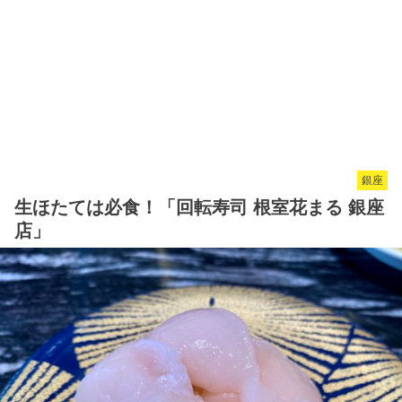
銀座
生ほたては必食！「回転寿司 根室花まる 銀座
店」