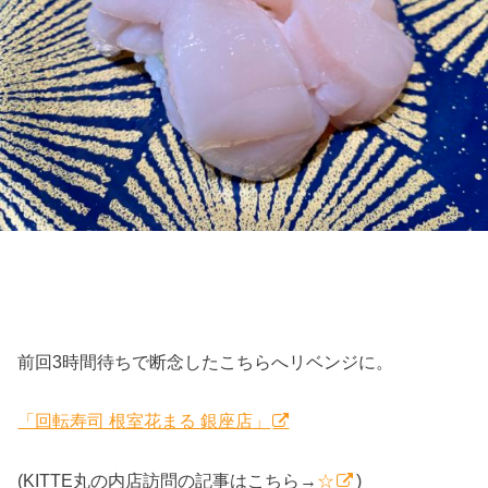
前回3時間待ちで断念したこちらへリベンジに。
「回転寿司 根室花まる 銀座店」
(KITTE丸の内店訪問の記事はこちら→
☆
)