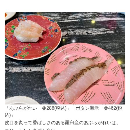
「あぶらがれい ＠286(税込)」「ボタン海老 ＠462(税
込)」
皮目を炙って香ばしさのある羅臼産のあぶらがれいは、