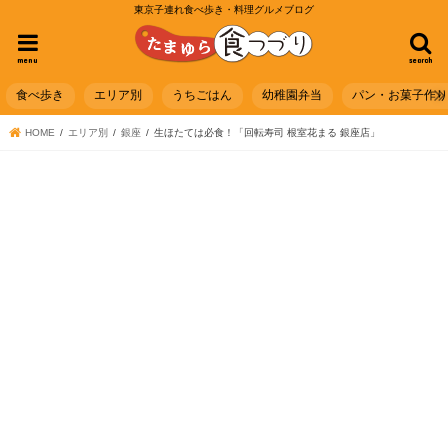
東京子連れ食べ歩き・料理グルメブログ
menu
search
食べ歩き
エリア別
うちごはん
幼稚園弁当
パン・お菓子作
HOME
エリア別
銀座
生ほたては必食！「回転寿司 根室花まる 銀座店」