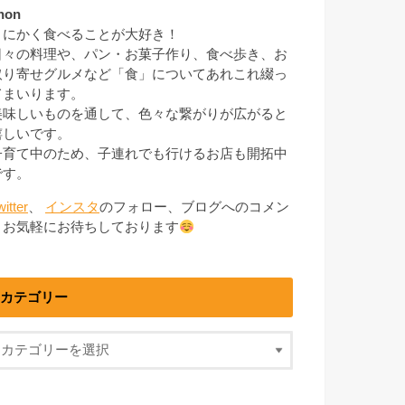
non
とにかく食べることが大好き！
日々の料理や、パン・お菓子作り、食べ歩き、お
取り寄せグルメなど「食」についてあれこれ綴っ
てまいります。
美味しいものを通して、色々な繋がりが広がると
嬉しいです。
子育て中のため、子連れでも行けるお店も開拓中
です。
witter
、
インスタ
のフォロー、ブログへのコメン
トお気軽にお待ちしております
カテゴリー