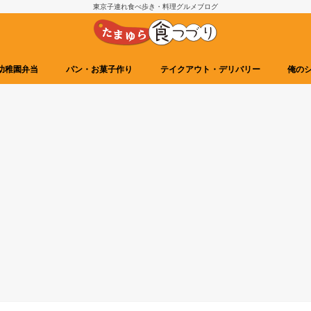
東京子連れ食べ歩き・料理グルメブログ
幼稚園弁当
パン・お菓子作り
テイクアウト・デリバリー
俺の