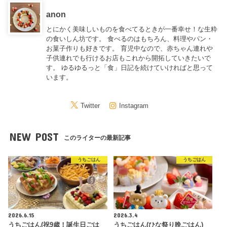
anon
とにかく美味しいものを食べてるときが一番幸せ！な生粋
の食いしん坊です。 食べるのはもちろん、料理やパン・
お菓子作りも好きです。 育児中なので、赤ちゃん連れや
子供連れでも行けるお店もこれから開拓していきたいで
す。 ゆるゆるっと「食」日記を続けていければと思って
います。
Twitter
Instagram
NEW POST
このライターの最新記事
うちごはん
うちごはん
2026.6.15
2026.3.4
うちごはん(祝9歳！誕生日ごは
うちごはん(ひな祭り晩ごはん)