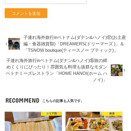
子連れ海外旅行inベトナム(ダナン&ハノイ)⑰(お土産
編・食器雑貨類)「DREAMERS(ドリーマーズ )」＆
「TSNOW boutique(ティースノー ブティック)」
子連れ海外旅行inベトナム(ダナン&ハノイ)⑮旅の締
めくくりにぴったり！雰囲気も料理も抜群なモダン
ベトナミーズレストラン「HOME HANOI(ホーム ハ
ノイ)」
RECOMMEND
こちらの記事も人気です。
エリア別
銀座