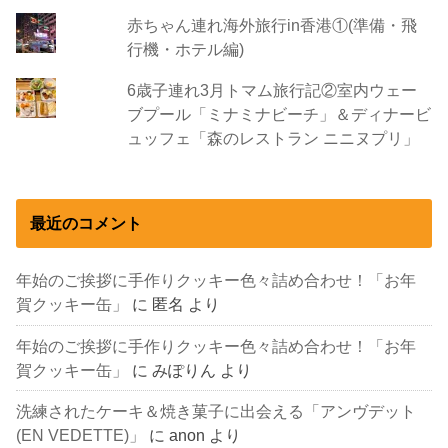
赤ちゃん連れ海外旅行in香港①(準備・飛
行機・ホテル編)
6歳子連れ3月トマム旅行記②室内ウェー
ブプール「ミナミナビーチ」＆ディナービ
ュッフェ「森のレストラン ニニヌプリ」
最近のコメント
年始のご挨拶に手作りクッキー色々詰め合わせ！「お年
賀クッキー缶」
に
匿名
より
年始のご挨拶に手作りクッキー色々詰め合わせ！「お年
賀クッキー缶」
に
みぽりん
より
洗練されたケーキ＆焼き菓子に出会える「アンヴデット
(EN VEDETTE)」
に
anon
より