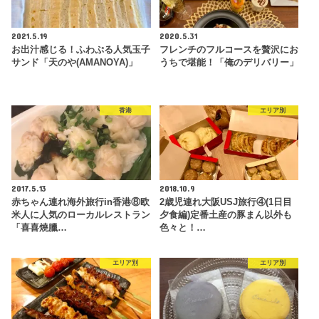
2021.5.19
2020.5.31
お出汁感じる！ふわぷる人気玉子
フレンチのフルコースを贅沢にお
サンド「天のや(AMANOYA)」
うちで堪能！「俺のデリバリー」
香港
エリア別
2017.5.13
2018.10.9
赤ちゃん連れ海外旅行in香港⑧欧
2歳児連れ大阪USJ旅行④(1日目
米人に人気のローカルレストラン
夕食編)定番土産の豚まん以外も
「喜喜燒臘…
色々と！…
エリア別
エリア別