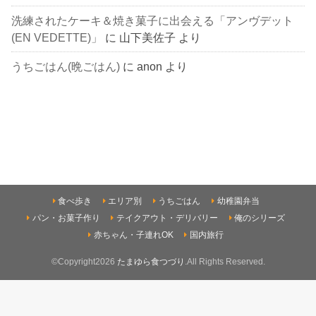
洗練されたケーキ＆焼き菓子に出会える「アンヴデット
(EN VEDETTE)」
に
山下美佐子
より
うちごはん(晩ごはん)
に
anon
より
食べ歩き
エリア別
うちごはん
幼稚園弁当
パン・お菓子作り
テイクアウト・デリバリー
俺のシリーズ
赤ちゃん・子連れOK
国内旅行
©Copyright2026
たまゆら食つづり
.All Rights Reserved.