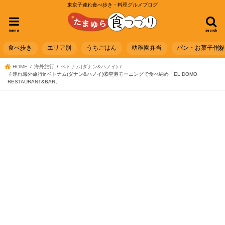
東京子連れ食べ歩き・料理グルメブログ
menu
search
食べ歩き
エリア別
うちごはん
幼稚園弁当
パン・お菓子作
HOME
海外旅行
ベトナム(ダナン&ハノイ)
子連れ海外旅行inベトナム(ダナン&ハノイ)⑯空港モーニングで食べ納め「EL DOMO
RESTAURANT&BAR」