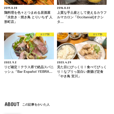
2019.8.28
2016.8.22
鶏料理を色々とつまめる居酒屋
上質な手土産として使えるカラフ
「水炊き・焼き鳥 とりいちず 人
ルマカロン「Occitanial(オクシ
形町店」
タ…
エリア別
エリア別
2022.9.2
2025.4.29
リピ確定！テラス席で絶品スパニ
見た目にびっくり！食べてびっく
ッシュ「Bar Español YEBRA…
り！なブリっ旨白い唐揚げ定食
「やき鳥 宮川」
ABOUT
この記事をかいた人