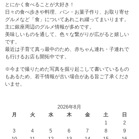
とにかく食べることが大好き！
日々の食べ歩きや料理、パン・お菓子作り、お取り寄せ
グルメなど「食」についてあれこれ綴ってまいります。
主に銀座周辺のグルメ情報が多めです。
美味しいものを通して、色々な繋がりが広がると嬉しい
です。
最近は子育て真っ最中のため、赤ちゃん連れ・子連れで
も行けるお店も開拓中です。
※今まで撮りためた写真を掘り起こして書いているもの
もあるため、若干情報が古い場合がある旨ご了承くださ
いませ。
2026年8月
月
火
水
木
金
土
日
1
2
3
4
5
6
7
8
9
10
11
12
13
14
15
16