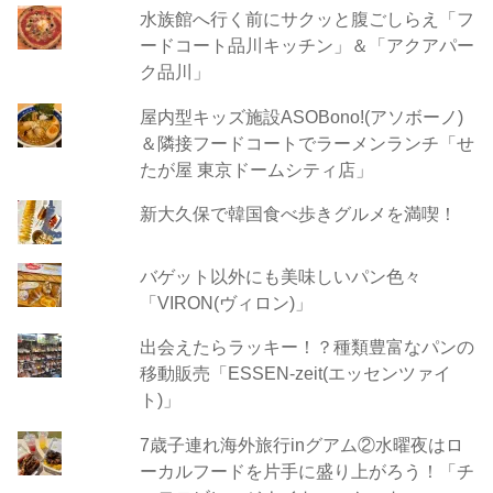
水族館へ行く前にサクッと腹ごしらえ「フ
ードコート品川キッチン」＆「アクアパー
ク品川」
屋内型キッズ施設ASOBono!(アソボーノ)
＆隣接フードコートでラーメンランチ「せ
たが屋 東京ドームシティ店」
新大久保で韓国食べ歩きグルメを満喫！
バゲット以外にも美味しいパン色々
「VIRON(ヴィロン)」
出会えたらラッキー！？種類豊富なパンの
移動販売「ESSEN-zeit(エッセンツァイ
ト)」
7歳子連れ海外旅行inグアム②水曜夜はロ
ーカルフードを片手に盛り上がろう！「チ