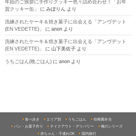
年始のご挨拶に手作りクッキー色々詰め合わせ！「お年
賀クッキー缶」
に
みぽりん
より
洗練されたケーキ＆焼き菓子に出会える「アンヴデット
(EN VEDETTE)」
に
anon
より
洗練されたケーキ＆焼き菓子に出会える「アンヴデット
(EN VEDETTE)」
に
山下美佐子
より
うちごはん(晩ごはん)
に
anon
より
食べ歩き
エリア別
うちごはん
幼稚園弁当
パン・お菓子作り
テイクアウト・デリバリー
俺のシリーズ
赤ちゃん・子連れOK
国内旅行