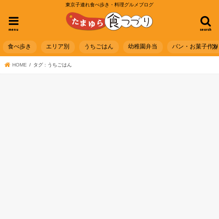
東京子連れ食べ歩き・料理グルメブログ
menu
search
食べ歩き
エリア別
うちごはん
幼稚園弁当
パン・お菓子作
HOME
タグ : うちごはん