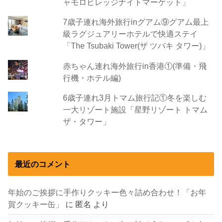
ャモロビレッジナイトマーケット」
7歳子連れ海外旅行inグアム⑨グアム最上
級ラグジュアリーホテルで快適ステイ
「The Tsubaki Tower(ザ ツバキ タワー)」
赤ちゃん連れ海外旅行in香港①(準備・飛
行機・ホテル編)
6歳子連れ3月トマム旅行記①冬を楽しむ
一大リゾート施設「星野リゾート トマム
ザ・タワー」
最近のコメント
年始のご挨拶に手作りクッキー色々詰め合わせ！「お年
賀クッキー缶」
に
匿名
より