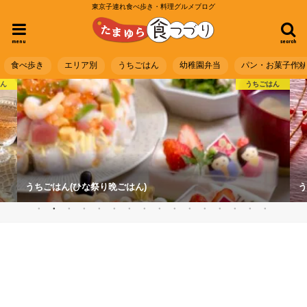
東京子連れ食べ歩き・料理グルメブログ
menu
search
食べ歩き
エリア別
うちごはん
幼稚園弁当
パン・お菓子作
はん
うちごはん
うちごはん(ひな祭り晩ごはん)
う