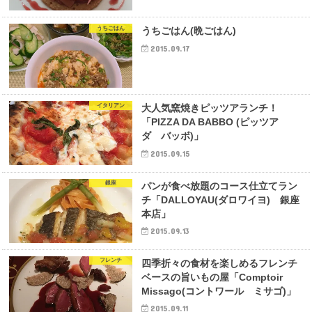
うちごはん
うちごはん(晩ごはん)
2015.09.17
イタリアン
大人気窯焼きピッツアランチ！
「PIZZA DA BABBO (ピッツア
ダ バッボ)」
2015.09.15
銀座
パンが食べ放題のコース仕立てラン
チ「DALLOYAU(ダロワイヨ) 銀座
本店」
2015.09.13
フレンチ
四季折々の食材を楽しめるフレンチ
ベースの旨いもの屋「Comptoir
Missago(コントワール ミサゴ)」
2015.09.11