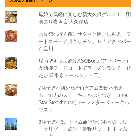
母娘で気軽に楽しむ新大久保グルメ！「明
洞のり巻き 新大久保店」
水族館へ行く前にサクッと腹ごしらえ「フ
ードコート品川キッチン」＆「アクアパー
ク品川」
屋内型キッズ施設ASOBono!(アソボーノ)
＆隣接フードコートでラーメンランチ「せ
たが屋 東京ドームシティ店」
7歳子連れ海外旅行inグアム⑤日本未進
出！迫力のステーキにかぶりつき「Lone
Star Steakhouse(ローンスターステーキハ
ウス)」
6歳子連れ3月トマム旅行記①冬を楽しむ
一大リゾート施設「星野リゾート トマム