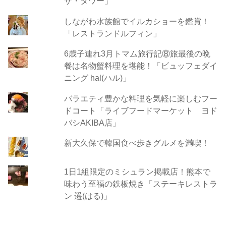
ザ・タワー」
しながわ水族館でイルカショーを鑑賞！
「レストランドルフィン」
6歳子連れ3月トマム旅行記⑧旅最後の晩
餐は名物蟹料理を堪能！「ビュッフェダイ
ニング hal(ハル)」
バラエティ豊かな料理を気軽に楽しむフー
ドコート「ライブフードマーケット ヨド
バシAKIBA店」
新大久保で韓国食べ歩きグルメを満喫！
1日1組限定のミシュラン掲載店！熊本で
味わう至福の鉄板焼き「ステーキレストラ
ン 遥(はる)」