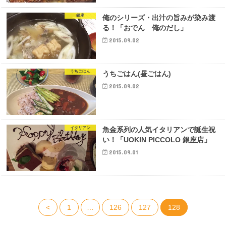
銀座
俺のシリーズ・出汁の旨みが染み渡
る！「おでん 俺のだし」
2015.09.02
うちごはん
うちごはん(昼ごはん)
2015.09.02
イタリアン
魚金系列の人気イタリアンで誕生祝
い！「UOKIN PICCOLO 銀座店」
2015.09.01
<
1
…
126
127
128