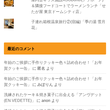
＆隣接フードコートでラーメンランチ「せ
たが屋 東京ドームシティ店」
子連れ箱根温泉旅行②(宿編)「季の湯 雪月
花」
最近のコメント
年始のご挨拶に手作りクッキー色々詰め合わせ！「お年
賀クッキー缶」
に
匿名
より
年始のご挨拶に手作りクッキー色々詰め合わせ！「お年
賀クッキー缶」
に
みぽりん
より
洗練されたケーキ＆焼き菓子に出会える「アンヴデット
(EN VEDETTE)」
に
anon
より