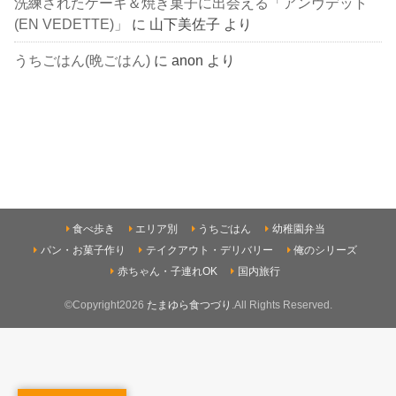
洗練されたケーキ＆焼き菓子に出会える「アンヴデット
(EN VEDETTE)」
に
山下美佐子
より
うちごはん(晩ごはん)
に
anon
より
食べ歩き
エリア別
うちごはん
幼稚園弁当
パン・お菓子作り
テイクアウト・デリバリー
俺のシリーズ
赤ちゃん・子連れOK
国内旅行
©Copyright2026
たまゆら食つづり
.All Rights Reserved.