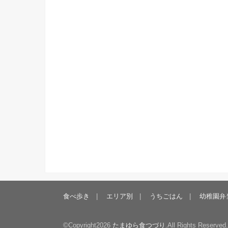
食べ歩き
エリア別
うちごはん
幼稚園弁
©Copyright2026
たまゆら食つづり
.All Rights Reserved.