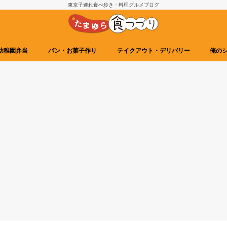
東京子連れ食べ歩き・料理グルメブログ
幼稚園弁当
パン・お菓子作り
テイクアウト・デリバリー
俺の