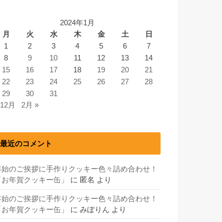
2024年1月
月
火
水
木
金
土
日
1
2
3
4
5
6
7
8
9
10
11
12
13
14
15
16
17
18
19
20
21
22
23
24
25
26
27
28
29
30
31
 12月
2月 »
最近のコメント
年始のご挨拶に手作りクッキー色々詰め合わせ！
「お年賀クッキー缶」
に
匿名
より
年始のご挨拶に手作りクッキー色々詰め合わせ！
「お年賀クッキー缶」
に
みぽりん
より