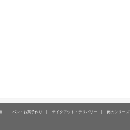
当
パン・お菓子作り
テイクアウト・デリバリー
俺のシリーズ