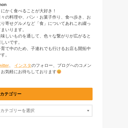
non
とにかく食べることが大好き！
日々の料理や、パン・お菓子作り、食べ歩き、お
取り寄せグルメなど「食」についてあれこれ綴っ
てまいります。
美味しいものを通して、色々な繋がりが広がると
嬉しいです。
子育て中のため、子連れでも行けるお店も開拓中
です。
witter
、
インスタ
のフォロー、ブログへのコメン
トお気軽にお待ちしております
カテゴリー