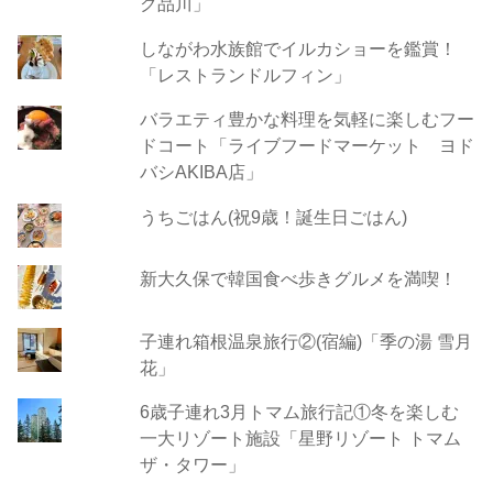
ク品川」
しながわ水族館でイルカショーを鑑賞！
「レストランドルフィン」
バラエティ豊かな料理を気軽に楽しむフー
ドコート「ライブフードマーケット ヨド
バシAKIBA店」
うちごはん(祝9歳！誕生日ごはん)
新大久保で韓国食べ歩きグルメを満喫！
子連れ箱根温泉旅行②(宿編)「季の湯 雪月
花」
6歳子連れ3月トマム旅行記①冬を楽しむ
一大リゾート施設「星野リゾート トマム
ザ・タワー」