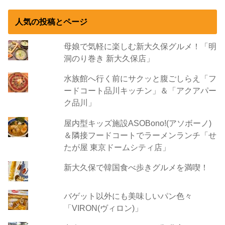
人気の投稿とページ
母娘で気軽に楽しむ新大久保グルメ！「明
洞のり巻き 新大久保店」
水族館へ行く前にサクッと腹ごしらえ「フ
ードコート品川キッチン」＆「アクアパー
ク品川」
屋内型キッズ施設ASOBono!(アソボーノ)
＆隣接フードコートでラーメンランチ「せ
たが屋 東京ドームシティ店」
新大久保で韓国食べ歩きグルメを満喫！
バゲット以外にも美味しいパン色々
「VIRON(ヴィロン)」