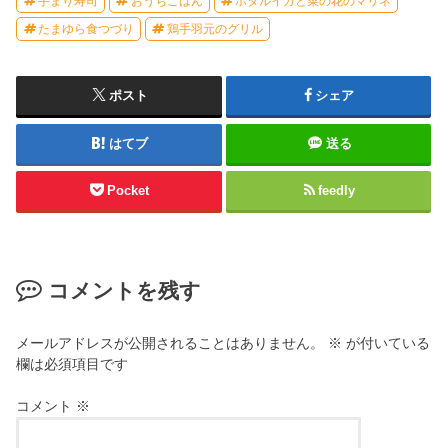
手まり寿司
おうちごはん
ホタルイカと菜の花のマリネ
たまゆら食つづり
鶏手羽元のグリル
ポスト
シェア
はてブ
送る
Pocket
feedly
コメントを残す
メールアドレスが公開されることはありません。
※
が付いている
欄は必須項目です
コメント
※