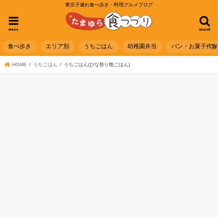
東京子連れ食べ歩き・料理グルメブログ
menu
search
食べ歩き
エリア別
うちごはん
幼稚園弁当
パン・お菓子作
HOME
うちごはん
うちごはん(ひな祭り晩ごはん)