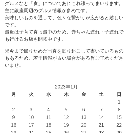
グルメなど「食」についてあれこれ綴ってまいります。
主に銀座周辺のグルメ情報が多めです。
美味しいものを通して、色々な繋がりが広がると嬉しい
です。
最近は子育て真っ最中のため、赤ちゃん連れ・子連れで
も行けるお店も開拓中です。
※今まで撮りためた写真を掘り起こして書いているもの
もあるため、若干情報が古い場合がある旨ご了承くださ
いませ。
2023年1月
月
火
水
木
金
土
日
1
2
3
4
5
6
7
8
9
10
11
12
13
14
15
16
17
18
19
20
21
22
23
24
25
26
27
28
29