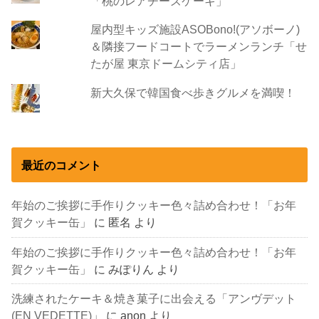
「桃のレアチーズケーキ」
屋内型キッズ施設ASOBono!(アソボーノ)
＆隣接フードコートでラーメンランチ「せ
たが屋 東京ドームシティ店」
新大久保で韓国食べ歩きグルメを満喫！
最近のコメント
年始のご挨拶に手作りクッキー色々詰め合わせ！「お年
賀クッキー缶」
に
匿名
より
年始のご挨拶に手作りクッキー色々詰め合わせ！「お年
賀クッキー缶」
に
みぽりん
より
洗練されたケーキ＆焼き菓子に出会える「アンヴデット
(EN VEDETTE)」
に
anon
より