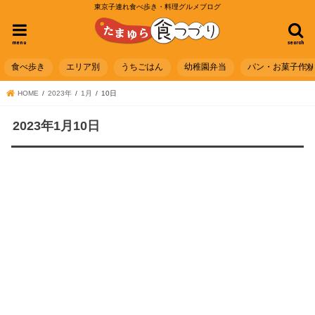
東京子連れ食べ歩き・料理グルメブログ
menu
search
食べ歩き
エリア別
うちごはん
幼稚園弁当
パン・お菓子作
HOME
2023年
1月
10日
2023年1月10日