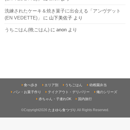
洗練されたケーキ＆焼き菓子に出会える「アンヴデット
(EN VEDETTE)」
に
山下美佐子
より
うちごはん(晩ごはん)
に
anon
より
食べ歩き
エリア別
うちごはん
幼稚園弁当
パン・お菓子作り
テイクアウト・デリバリー
俺のシリーズ
赤ちゃん・子連れOK
国内旅行
©Copyright2026
たまゆら食つづり
.All Rights Reserved.