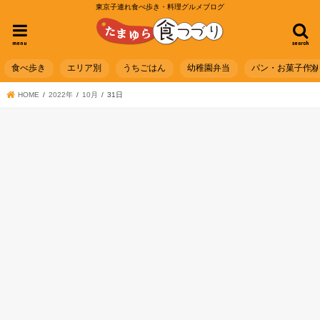
東京子連れ食べ歩き・料理グルメブログ
menu
search
食べ歩き
エリア別
うちごはん
幼稚園弁当
パン・お菓子作
HOME
2022年
10月
31日