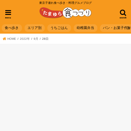
東京子連れ食べ歩き・料理グルメブログ
menu
search
食べ歩き
エリア別
うちごはん
幼稚園弁当
パン・お菓子作
HOME
2022年
9月
28日