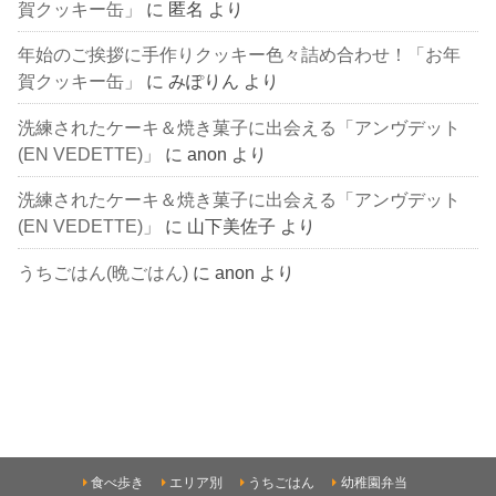
賀クッキー缶」
に
匿名
より
年始のご挨拶に手作りクッキー色々詰め合わせ！「お年
賀クッキー缶」
に
みぽりん
より
洗練されたケーキ＆焼き菓子に出会える「アンヴデット
(EN VEDETTE)」
に
anon
より
洗練されたケーキ＆焼き菓子に出会える「アンヴデット
(EN VEDETTE)」
に
山下美佐子
より
うちごはん(晩ごはん)
に
anon
より
食べ歩き
エリア別
うちごはん
幼稚園弁当