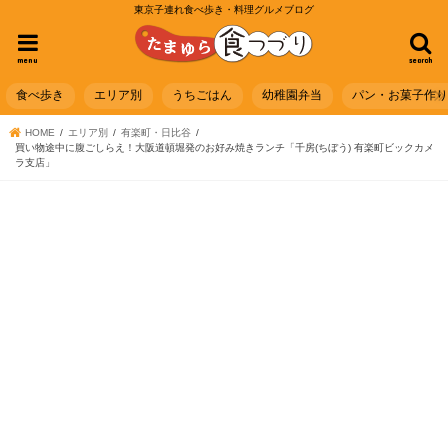
東京子連れ食べ歩き・料理グルメブログ
menu
search
食べ歩き
エリア別
うちごはん
幼稚園弁当
パン・お菓子作
HOME
エリア別
有楽町・日比谷
買い物途中に腹ごしらえ！大阪道頓堀発のお好み焼きランチ「千房(ちぼう) 有楽町ビックカメ
ラ支店」