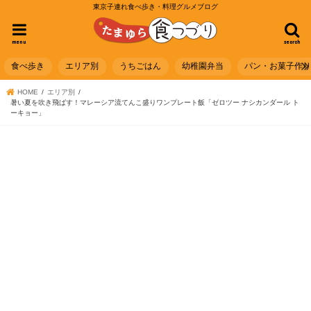
東京子連れ食べ歩き・料理グルメブログ
menu
search
食べ歩き
エリア別
うちごはん
幼稚園弁当
パン・お菓子作
HOME
エリア別
暑い夏を吹き飛ばす！マレーシア流てんこ盛りワンプレート飯「ゼロツー ナシカンダール ト
ーキョー」