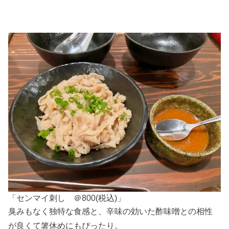
「センマイ刺し ＠800(税込)」
臭みもなく独特な食感と、辛味の効いた酢味噌との相性
が良くて箸休めにもぴったり。