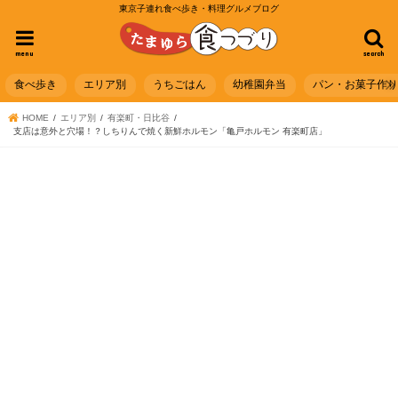
東京子連れ食べ歩き・料理グルメブログ
menu
search
食べ歩き
エリア別
うちごはん
幼稚園弁当
パン・お菓子作
HOME
エリア別
有楽町・日比谷
支店は意外と穴場！？しちりんで焼く新鮮ホルモン「亀戸ホルモン 有楽町店」