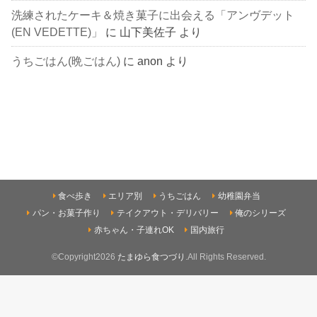
洗練されたケーキ＆焼き菓子に出会える「アンヴデット
(EN VEDETTE)」
に
山下美佐子
より
うちごはん(晩ごはん)
に
anon
より
食べ歩き
エリア別
うちごはん
幼稚園弁当
パン・お菓子作り
テイクアウト・デリバリー
俺のシリーズ
赤ちゃん・子連れOK
国内旅行
©Copyright2026
たまゆら食つづり
.All Rights Reserved.