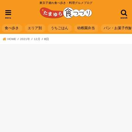
東京子連れ食べ歩き・料理グルメブログ
menu
search
食べ歩き
エリア別
うちごはん
幼稚園弁当
パン・お菓子作
HOME
2021年
12月
8日