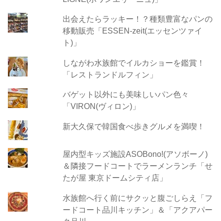
出会えたらラッキー！？種類豊富なパンの
移動販売「ESSEN-zeit(エッセンツァイ
ト)」
しながわ水族館でイルカショーを鑑賞！
「レストランドルフィン」
バゲット以外にも美味しいパン色々
「VIRON(ヴィロン)」
新大久保で韓国食べ歩きグルメを満喫！
屋内型キッズ施設ASOBono!(アソボーノ)
＆隣接フードコートでラーメンランチ「せ
たが屋 東京ドームシティ店」
水族館へ行く前にサクッと腹ごしらえ「フ
ードコート品川キッチン」＆「アクアパー