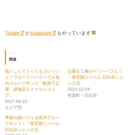
Twitter
と
Instagram
もやっています
関連
瑞々しくてとってもフレッシ
心踊る三種のベリーパフェ！
ュ！フルーツパーラーで人気
「果実園リーベル 日比谷シャ
のフルーツサンド「銀座千疋
ンテ店」
屋 築地店スイーツショッ
2022-12-19
プ」
有楽町・日比谷
2017-04-16
エリア別
季節の桃パフェ＆贅沢フルー
ツサンド！「果実園リーベル
日比谷シャンテ店」