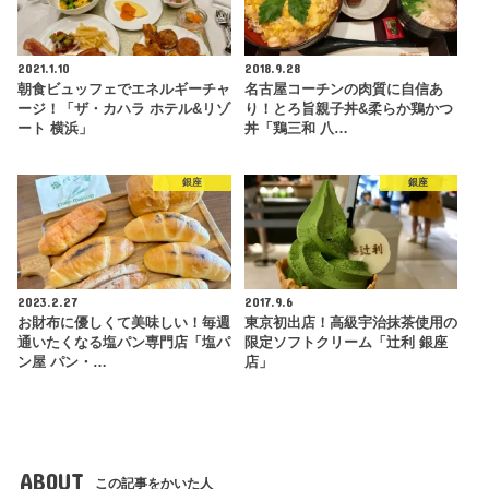
2021.1.10
2018.9.28
朝食ビュッフェでエネルギーチャ
名古屋コーチンの肉質に自信あ
ージ！「ザ・カハラ ホテル&リゾ
り！とろ旨親子丼&柔らか鶏かつ
ート 横浜」
丼「鶏三和 八…
銀座
銀座
2023.2.27
2017.9.6
お財布に優しくて美味しい！毎週
東京初出店！高級宇治抹茶使用の
通いたくなる塩パン専門店「塩パ
限定ソフトクリーム「辻利 銀座
ン屋 パン・…
店」
ABOUT
この記事をかいた人