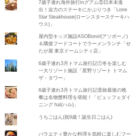
7歳子連れ海外旅行inグアム⑤日本未進
出！迫力のステーキにかぶりつき「Lone
Star Steakhouse(ローンスターステーキハ
ウス)」
屋内型キッズ施設ASOBono!(アソボーノ)
＆隣接フードコートでラーメンランチ「せ
たが屋 東京ドームシティ店」
6歳子連れ3月トマム旅行記①冬を楽しむ
一大リゾート施設「星野リゾート トマム
ザ・タワー」
6歳子連れ3月トマム旅行記⑧旅最後の晩
餐は名物蟹料理を堪能！「ビュッフェダイ
ニング hal(ハル)」
うちごはん(祝9歳！誕生日ごはん)
バラエティ豊かな料理を気軽に楽しむフー