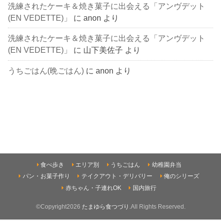
洗練されたケーキ＆焼き菓子に出会える「アンヴデット
(EN VEDETTE)」
に
anon
より
洗練されたケーキ＆焼き菓子に出会える「アンヴデット
(EN VEDETTE)」
に
山下美佐子
より
うちごはん(晩ごはん)
に
anon
より
食べ歩き
エリア別
うちごはん
幼稚園弁当
パン・お菓子作り
テイクアウト・デリバリー
俺のシリーズ
赤ちゃん・子連れOK
国内旅行
©Copyright2026
たまゆら食つづり
.All Rights Reserved.