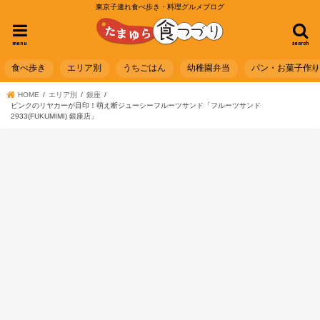
東京子連れ食べ歩き・料理グルメブログ
menu
search
食べ歩き
エリア別
うちごはん
幼稚園弁当
パン・お菓子作
HOME
エリア別
銀座
ピンクのリヤカーが目印！萌え断ジューシーフルーツサンド「フルーツサンド
2933(FUKUMIMI) 銀座店」