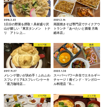
2016.3.23
2021.3.14
1日分の野菜を摂取！具材盛り沢
両面焼きそば専門店でテイクアウ
山が嬉しい「東京タンメン トナ
トランチ「あぺたいと酒場 月島
リ アトレ上…
総本店」
エリア別
銀座
2017.11.27
2022.1.30
メレンゲ使いが決め手！ふわふわ
スーパーパワー弁当でエネルギー
スフレドリア&スフレパンケーキ
チャージ！南インド・マンガロー
「星乃珈琲店…
ル料理店「B…
エリア別
エリア別