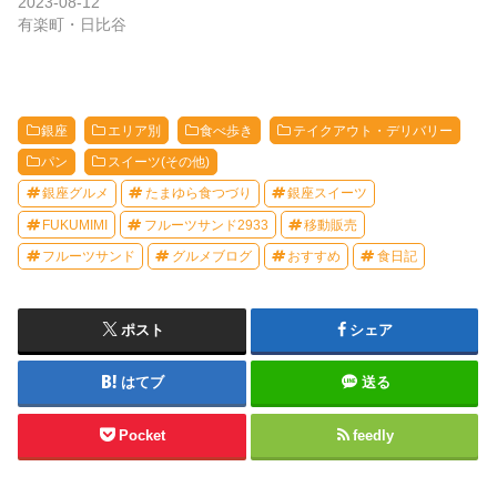
2023-08-12
有楽町・日比谷
銀座
エリア別
食べ歩き
テイクアウト・デリバリー
パン
スイーツ(その他)
銀座グルメ
たまゆら食つづり
銀座スイーツ
FUKUMIMI
フルーツサンド2933
移動販売
フルーツサンド
グルメブログ
おすすめ
食日記
ポスト
シェア
はてブ
送る
Pocket
feedly