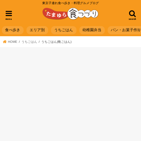
東京子連れ食べ歩き・料理グルメブログ
menu
search
食べ歩き
エリア別
うちごはん
幼稚園弁当
パン・お菓子作
HOME
うちごはん
うちごはん(晩ごはん)