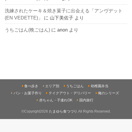
洗練されたケーキ＆焼き菓子に出会える「アンヴデット
(EN VEDETTE)」
に
山下美佐子
より
うちごはん(晩ごはん)
に
anon
より
食べ歩き
エリア別
うちごはん
幼稚園弁当
パン・お菓子作り
テイクアウト・デリバリー
俺のシリーズ
赤ちゃん・子連れOK
国内旅行
©Copyright2026
たまゆら食つづり
.All Rights Reserved.