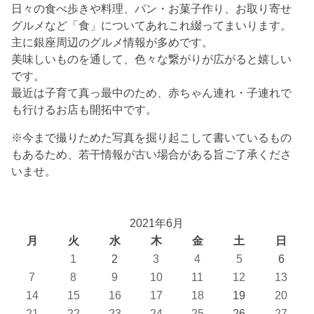
日々の食べ歩きや料理、パン・お菓子作り、お取り寄せ
グルメなど「食」についてあれこれ綴ってまいります。
主に銀座周辺のグルメ情報が多めです。
美味しいものを通して、色々な繋がりが広がると嬉しい
です。
最近は子育て真っ最中のため、赤ちゃん連れ・子連れで
も行けるお店も開拓中です。
※今まで撮りためた写真を掘り起こして書いているもの
もあるため、若干情報が古い場合がある旨ご了承くださ
いませ。
2021年6月
月
火
水
木
金
土
日
1
2
3
4
5
6
7
8
9
10
11
12
13
14
15
16
17
18
19
20
21
22
23
24
25
26
27