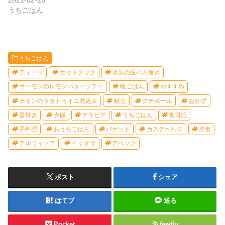
うちごはん
うちごはん
ティーマ
ホットクック
水菜の生ハム巻き
サーモンのレモンバターソテー
晩ごはん
おすすめ
チキンのラタトゥイユ煮込み
献立
クチポール
おかず
器好き
夕飯
アラビア
うちごはん
食日記
手料理
おうちごはん
バゲット
カステヘルミ
夕食
チルウィッチ
イッタラ
アベック
ポスト
シェア
はてブ
送る
Pocket
feedly