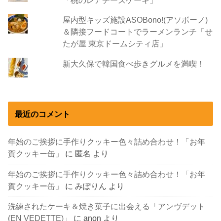
屋内型キッズ施設ASOBono!(アソボーノ)
＆隣接フードコートでラーメンランチ「せ
たが屋 東京ドームシティ店」
新大久保で韓国食べ歩きグルメを満喫！
最近のコメント
年始のご挨拶に手作りクッキー色々詰め合わせ！「お年
賀クッキー缶」
に
匿名
より
年始のご挨拶に手作りクッキー色々詰め合わせ！「お年
賀クッキー缶」
に
みぽりん
より
洗練されたケーキ＆焼き菓子に出会える「アンヴデット
(EN VEDETTE)」
に
anon
より