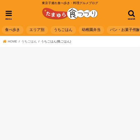
東京子連れ食べ歩き・料理グルメブログ
menu
search
食べ歩き
エリア別
うちごはん
幼稚園弁当
パン・お菓子作
HOME
うちごはん
うちごはん(晩ごはん)