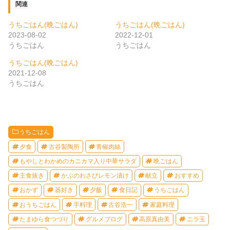
関連
うちごはん(晩ごはん)
うちごはん(晩ごはん)
2023-08-02
2022-12-01
うちごはん
うちごはん
うちごはん(晩ごはん)
2021-12-08
うちごはん
うちごはん
夕食
古谷製陶所
青椒肉絲
もやしとわかめのカニカマ入り中華サラダ
晩ごはん
主食抜き
かぶのわさびレモン漬け
献立
おすすめ
おかず
器好き
夕飯
食日記
うちごはん
おうちごはん
手料理
古谷浩一
家庭料理
たまゆら食つづり
グルメブログ
高原真由美
ニラ玉