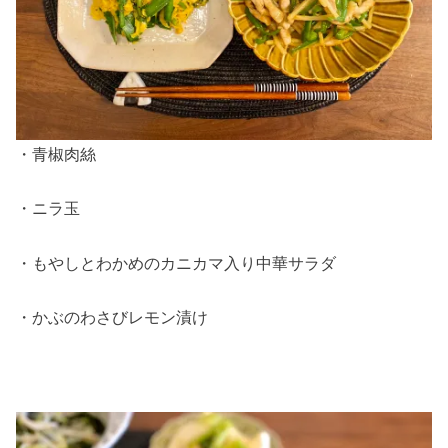
・青椒肉絲
・ニラ玉
・もやしとわかめのカニカマ入り中華サラダ
・かぶのわさびレモン漬け