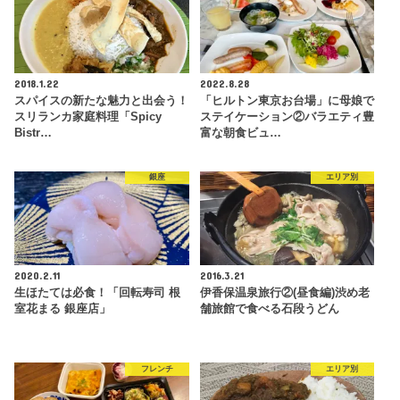
2018.1.22
2022.8.28
スパイスの新たな魅力と出会う！
「ヒルトン東京お台場」に母娘で
スリランカ家庭料理「Spicy
ステイケーション②バラエティ豊
Bistr…
富な朝食ビュ…
銀座
エリア別
2020.2.11
2016.3.21
生ほたては必食！「回転寿司 根
伊香保温泉旅行②(昼食編)渋め老
室花まる 銀座店」
舗旅館で食べる石段うどん
フレンチ
エリア別