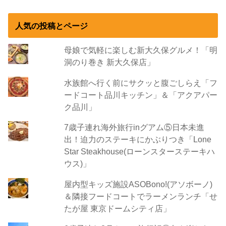
人気の投稿とページ
母娘で気軽に楽しむ新大久保グルメ！「明
洞のり巻き 新大久保店」
水族館へ行く前にサクッと腹ごしらえ「フ
ードコート品川キッチン」＆「アクアパー
ク品川」
7歳子連れ海外旅行inグアム⑤日本未進
出！迫力のステーキにかぶりつき「Lone
Star Steakhouse(ローンスターステーキハ
ウス)」
屋内型キッズ施設ASOBono!(アソボーノ)
＆隣接フードコートでラーメンランチ「せ
たが屋 東京ドームシティ店」