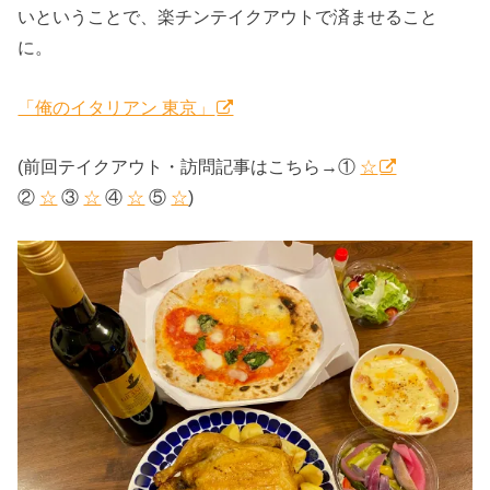
いということで、楽チンテイクアウトで済ませること
に。
「俺のイタリアン 東京」
(前回テイクアウト・訪問記事はこちら→①
☆
②
☆
③
☆
④
☆
⑤
☆
)