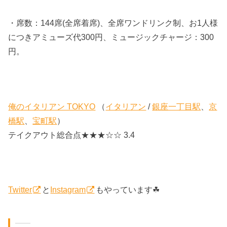
・席数：144席(全席着席)、全席ワンドリンク制、お1人様
につきアミューズ代300円、ミュージックチャージ：300
円。
俺のイタリアン TOKYO
（
イタリアン
/
銀座一丁目駅
、
京
橋駅
、
宝町駅
）
テイクアウト総合点★★★☆☆ 3.4
Twitter
と
Instagram
もやっています☘