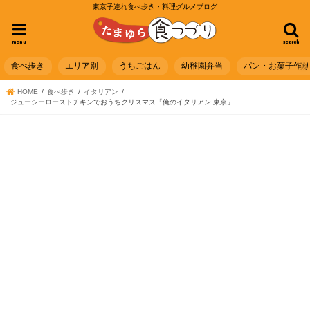
東京子連れ食べ歩き・料理グルメブログ
menu
search
食べ歩き
エリア別
うちごはん
幼稚園弁当
パン・お菓子作
HOME
食べ歩き
イタリアン
ジューシーローストチキンでおうちクリスマス「俺のイタリアン 東京」