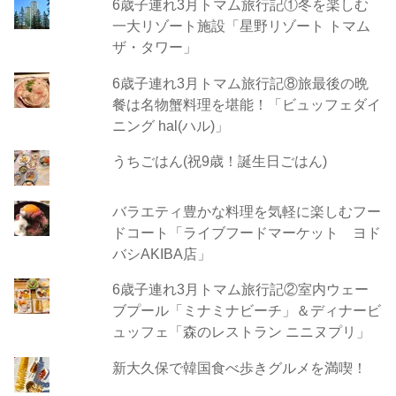
6歳子連れ3月トマム旅行記①冬を楽しむ
一大リゾート施設「星野リゾート トマム
ザ・タワー」
6歳子連れ3月トマム旅行記⑧旅最後の晩
餐は名物蟹料理を堪能！「ビュッフェダイ
ニング hal(ハル)」
うちごはん(祝9歳！誕生日ごはん)
バラエティ豊かな料理を気軽に楽しむフー
ドコート「ライブフードマーケット ヨド
バシAKIBA店」
6歳子連れ3月トマム旅行記②室内ウェー
ブプール「ミナミナビーチ」＆ディナービ
ュッフェ「森のレストラン ニニヌプリ」
新大久保で韓国食べ歩きグルメを満喫！