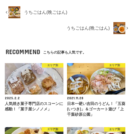
うちごはん(晩ごはん)
うちごはん(晩ごはん)
RECOMMEND
こちらの記事も人気です。
エリア別
エリア別
2025.2.2
2021.11.28
人気焼き菓子専門店のスコーンに
日本一硬い吉田のうどん！「五葵
感動！「菓子屋シノノメ」
(いつき)」＆ゴーカート遊び「上
千葉砂原公園」
エリア別
エリア別