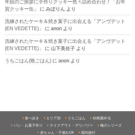
年始のご挨拶に手作りクッキー色々詰め合わせ！「お年
賀クッキー缶」
に
みぽりん
より
洗練されたケーキ＆焼き菓子に出会える「アンヴデット
(EN VEDETTE)」
に
anon
より
洗練されたケーキ＆焼き菓子に出会える「アンヴデット
(EN VEDETTE)」
に
山下美佐子
より
うちごはん(晩ごはん)
に
anon
より
食べ歩き
エリア別
うちごはん
幼稚園弁当
パン・お菓子作り
テイクアウト・デリバリー
俺のシリーズ
赤ちゃん・子連れOK
国内旅行