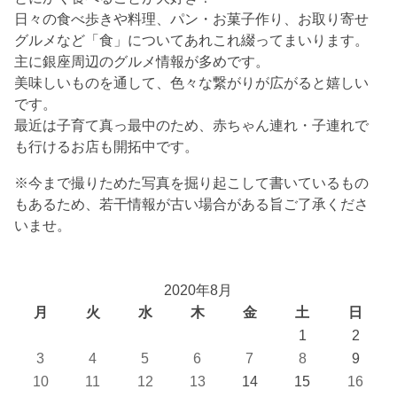
日々の食べ歩きや料理、パン・お菓子作り、お取り寄せ
グルメなど「食」についてあれこれ綴ってまいります。
主に銀座周辺のグルメ情報が多めです。
美味しいものを通して、色々な繋がりが広がると嬉しい
です。
最近は子育て真っ最中のため、赤ちゃん連れ・子連れで
も行けるお店も開拓中です。
※今まで撮りためた写真を掘り起こして書いているもの
もあるため、若干情報が古い場合がある旨ご了承くださ
いませ。
2020年8月
月
火
水
木
金
土
日
1
2
3
4
5
6
7
8
9
10
11
12
13
14
15
16