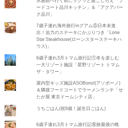
水族館へ行く前にサクッと腹ごしらえ「フ
ードコート品川キッチン」＆「アクアパー
ク品川」
7歳子連れ海外旅行inグアム⑤日本未進
出！迫力のステーキにかぶりつき「Lone
Star Steakhouse(ローンスターステーキハ
ウス)」
6歳子連れ3月トマム旅行記①冬を楽しむ
一大リゾート施設「星野リゾート トマム
ザ・タワー」
屋内型キッズ施設ASOBono!(アソボーノ)
＆隣接フードコートでラーメンランチ「せ
たが屋 東京ドームシティ店」
うちごはん(祝9歳！誕生日ごはん)
6歳子連れ3月トマム旅行記⑧旅最後の晩