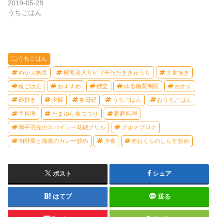
2019-05-29
うちごはん
うちごはん
めかぶ納豆
桜海老入りピリ辛たたききゅうり
主食抜き
晩ごはん
おすすめ
献立
ゆる糖質制限
おかず
器好き
夕飯
食日記
うちごはん
おうちごはん
手料理
たまゆら食つづり
家庭料理
鶏手羽先のスパイシー花椒グリル
グルメブログ
旬野菜と海老のカレー炒め
夕食
赤おくらのしらす炒め
ポスト
シェア
はてブ
送る