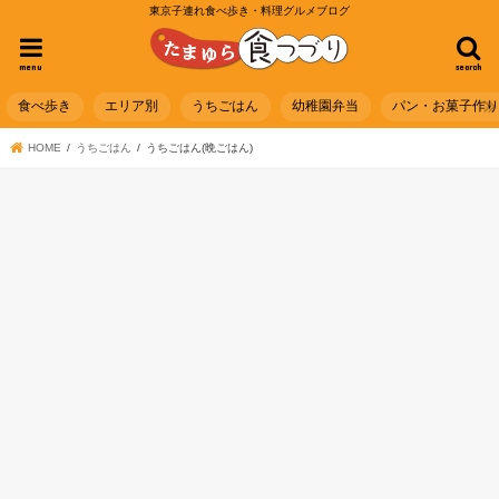
東京子連れ食べ歩き・料理グルメブログ
menu
search
食べ歩き
エリア別
うちごはん
幼稚園弁当
パン・お菓子作
HOME
うちごはん
うちごはん(晩ごはん)