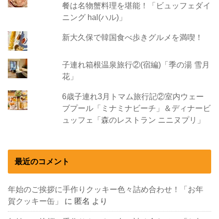
餐は名物蟹料理を堪能！「ビュッフェダイ
ニング hal(ハル)」
新大久保で韓国食べ歩きグルメを満喫！
子連れ箱根温泉旅行②(宿編)「季の湯 雪月
花」
6歳子連れ3月トマム旅行記②室内ウェー
ブプール「ミナミナビーチ」＆ディナービ
ュッフェ「森のレストラン ニニヌプリ」
最近のコメント
年始のご挨拶に手作りクッキー色々詰め合わせ！「お年
賀クッキー缶」
に
匿名
より