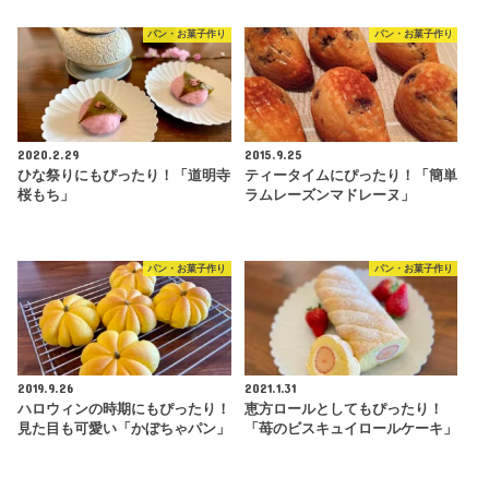
パン・お菓子作り
パン・お菓子作り
2020.2.29
2015.9.25
ひな祭りにもぴったり！「道明寺
ティータイムにぴったり！「簡単
桜もち」
ラムレーズンマドレーヌ」
パン・お菓子作り
パン・お菓子作り
2019.9.26
2021.1.31
ハロウィンの時期にもぴったり！
恵方ロールとしてもぴったり！
見た目も可愛い「かぼちゃパン」
「苺のビスキュイロールケーキ」