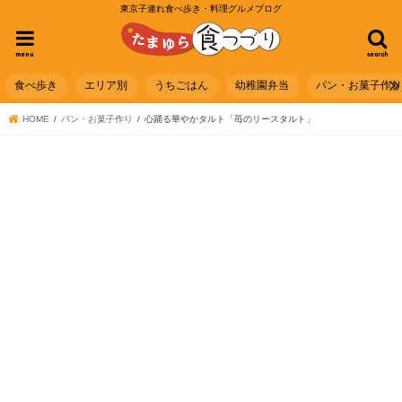
東京子連れ食べ歩き・料理グルメブログ
menu
search
食べ歩き
エリア別
うちごはん
幼稚園弁当
パン・お菓子作
HOME
パン・お菓子作り
心踊る華やかタルト「苺のリースタルト」