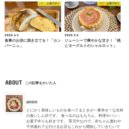
パン・お菓子作り
パン・お菓子作り
2020.4.4
2020.9.6
食事のお供に焼き立てを！「カン
ジューシーで爽やかな甘さ！「桃
パーニュ」
とヨーグルトのシャルロット」
ABOUT
この記事をかいた人
anon
とにかく美味しいものを食べてるときが一番幸せ！な生粋
の食いしん坊です。 食べるのはもちろん、料理やパン・
お菓子作りも好きです。 育児中なので、赤ちゃん連れや
子供連れでも行けるお店もこれから開拓していきたいで