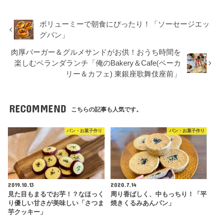
ボリューミーで朝食にぴったり！「ソーセージエッ
グパン」
肉厚バーガー＆グルメサンドがお供！おうち時間を
楽しむベランダランチ「俺のBakery＆Cafe(ベーカ
リー＆カフェ) 東銀座歌舞伎座前」
RECOMMEND
こちらの記事も人気です。
パン・お菓子作り
パン・お菓子作り
2019.10.13
2020.7.14
見た目もまるでお芋！？なほっく
周り香ばしく、中もっちり！「平
り優しい甘さが美味しい「さつま
焼きくるみあんパン」
芋クッキー」