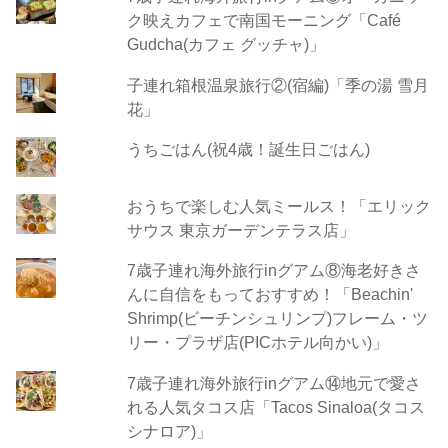
ク映えカフェで南国モーニング「Café
Gudcha(カフェ グッチャ)」
子連れ箱根温泉旅行②(宿編)「季の湯 雪月
花」
うちごはん(祝4歳！誕生日ごはん)
おうちで楽しむ人気ミールス！「エリック
サウス 東京ガーデンテラス店」
7歳子連れ海外旅行inグアム⑧海老好きさ
んに自信をもっておすすめ！「Beachin'
Shrimp(ビーチンシュリンプ)フレーム・ツ
リー・プラザ店(PICホテル向かい)」
7歳子連れ海外旅行inグアム⑭地元で愛さ
れる人気タコス店「Tacos Sinaloa(タコス
シナロア)」