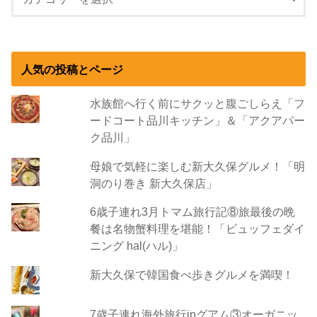
人気の投稿とページ
水族館へ行く前にサクッと腹ごしらえ「フ
ードコート品川キッチン」＆「アクアパー
ク品川」
母娘で気軽に楽しむ新大久保グルメ！「明
洞のり巻き 新大久保店」
6歳子連れ3月トマム旅行記⑧旅最後の晩
餐は名物蟹料理を堪能！「ビュッフェダイ
ニング hal(ハル)」
新大久保で韓国食べ歩きグルメを満喫！
7歳子連れ海外旅行inグアム③オーガニッ