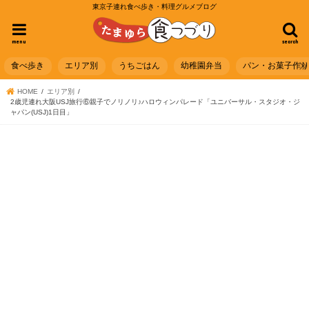
東京子連れ食べ歩き・料理グルメブログ
menu
search
食べ歩き
エリア別
うちごはん
幼稚園弁当
パン・お菓子作
HOME
エリア別
2歳児連れ大阪USJ旅行⑥親子でノリノリ♪ハロウィンパレード「ユニバーサル・スタジオ・ジ
ャパン(USJ)1日目」