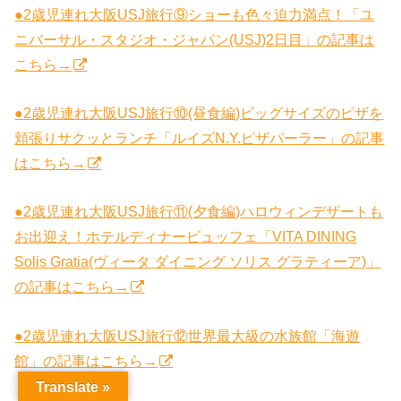
●2歳児連れ大阪USJ旅行⑨ショーも色々迫力満点！「ユ
ニバーサル・スタジオ・ジャパン(USJ)2日目」の記事は
こちら→
●2歳児連れ大阪USJ旅行⑩(昼食編)ビッグサイズのピザを
頬張りサクッとランチ「ルイズN.Y.ピザパーラー」の記事
はこちら→
●2歳児連れ大阪USJ旅行⑪(夕食編)ハロウィンデザートも
お出迎え！ホテルディナービュッフェ「VITA DINING
Solis Gratia(ヴィータ ダイニング ソリス グラティーア)」
の記事はこちら→
●2歳児連れ大阪USJ旅行⑫世界最大級の水族館「海遊
館」の記事はこちら→
Translate »