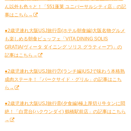
ん以外も色々と！「551蓬莱 ユニバーサルシティ店」の記
事はこちら→
●2歳児連れ大阪USJ旅行⑤(ホテル朝食編)大阪名物グルメ
も楽しめる朝食ビュッフェ「VITA DINING SOLIS
GRATIA(ヴィータ ダイニング ソリス グラティーア)」の
記事はこちら→
●2歳児連れ大阪USJ旅行⑦(ランチ編)USJで味わう本格熟
成肉ステーキ！「パークサイド・グリル」の記事はこち
ら→
●2歳児連れ大阪USJ旅行⑧(夕食編)極上厚切り牛タンに悶
絶！「白雲台(ハクウンダイ) 鶴橋駅前店」の記事はこちら
→