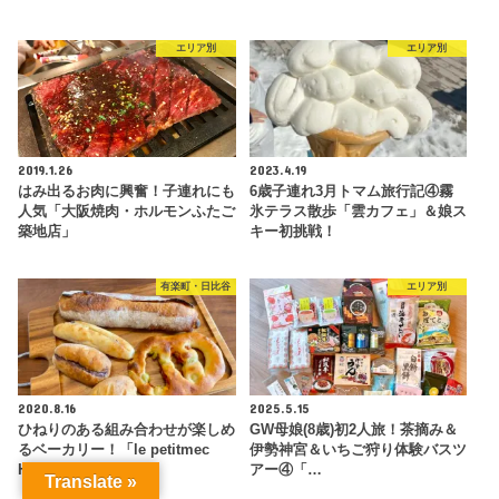
エリア別
エリア別
2019.1.26
2023.4.19
はみ出るお肉に興奮！子連れにも
6歳子連れ3月トマム旅行記④霧
人気「大阪焼肉・ホルモンふたご
氷テラス散歩「雲カフェ」＆娘ス
築地店」
キー初挑戦！
有楽町・日比谷
エリア別
2020.8.16
2025.5.15
ひねりのある組み合わせが楽しめ
GW母娘(8歳)初2人旅！茶摘み＆
るベーカリー！「le petitmec
伊勢神宮＆いちご狩り体験バスツ
H…
アー④「…
Translate »