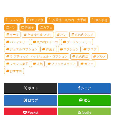
フレンチ
エリア別
八重洲・丸の内・大手町
食べ歩き
パン
洋菓子
カフェ
ケーキ
たまゆら食つづり
パン
丸の内グルメ
パティスリー
丸の内スイーツ
ブーランジェリー
ジョエルロブション
洋菓子
ロブション
ブログ
ラ ブティック ドゥ ジョエル・ロブション
丸の内店
グルメ
フランス菓子
人気
ブリックスクエア
カフェ
おすすめ
ポスト
シェア
はてブ
送る
Pocket
feedly