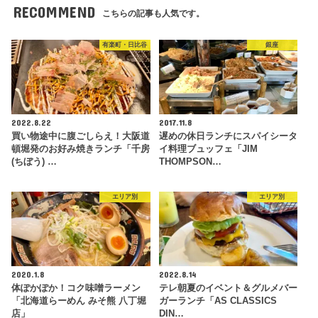
RECOMMEND
こちらの記事も人気です。
有楽町・日比谷
銀座
2022.8.22
2017.11.8
買い物途中に腹ごしらえ！大阪道
遅めの休日ランチにスパイシータ
頓堀発のお好み焼きランチ「千房
イ料理ブュッフェ「JIM
(ちぼう) …
THOMPSON…
エリア別
エリア別
2020.1.8
2022.8.14
体ぽかぽか！コク味噌ラーメン
テレ朝夏のイベント＆グルメバー
「北海道らーめん みそ熊 八丁堀
ガーランチ「AS CLASSICS
店」
DIN…