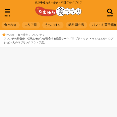
東京子連れ食べ歩き・料理グルメブログ
menu
search
食べ歩き
エリア別
うちごはん
幼稚園弁当
パン・お菓子作
HOME
食べ歩き
フレンチ
フレンチの神監修！伝統とモダンが融合する絶品ケーキ「ラ ブティック ドゥ ジョエル・ロブ
ション 丸の内ブリックスクエア店」