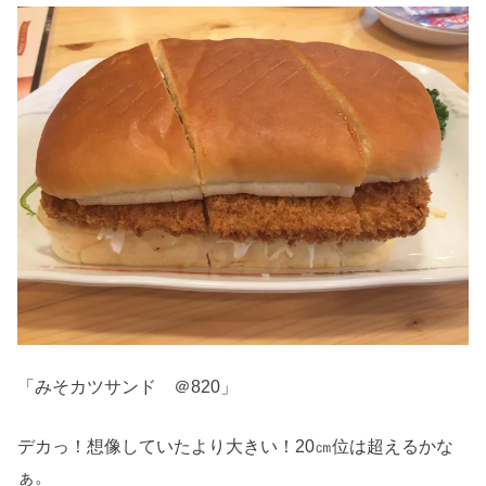
「みそカツサンド ＠820」
デカっ！想像していたより大きい！20㎝位は超えるかな
ぁ。