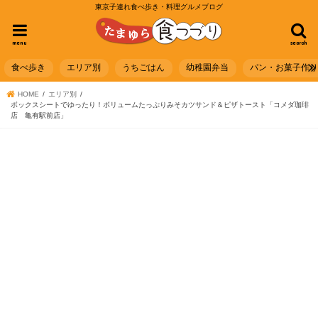
東京子連れ食べ歩き・料理グルメブログ
menu
search
食べ歩き
エリア別
うちごはん
幼稚園弁当
パン・お菓子作
HOME
エリア別
ボックスシートでゆったり！ボリュームたっぷりみそカツサンド＆ピザトースト「コメダ珈琲
店 亀有駅前店」