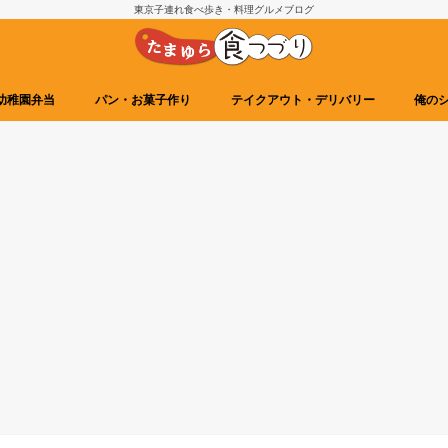
東京子連れ食べ歩き・料理グルメブログ
幼稚園弁当
パン・お菓子作り
テイクアウト・デリバリー
俺の