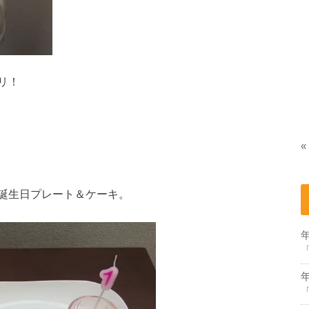
リ！
«
誕生日プレート＆ケーキ。