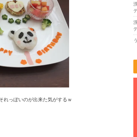
デ
デ
それっぽいのが出来た気がするｗ