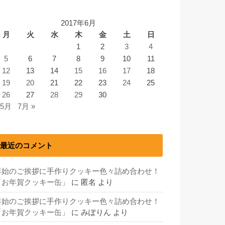
2017年6月
月
火
水
木
金
土
日
1
2
3
4
5
6
7
8
9
10
11
12
13
14
15
16
17
18
19
20
21
22
23
24
25
26
27
28
29
30
 5月
7月 »
最近のコメント
年始のご挨拶に手作りクッキー色々詰め合わせ！
「お年賀クッキー缶」
に
匿名
より
年始のご挨拶に手作りクッキー色々詰め合わせ！
「お年賀クッキー缶」
に
みぽりん
より