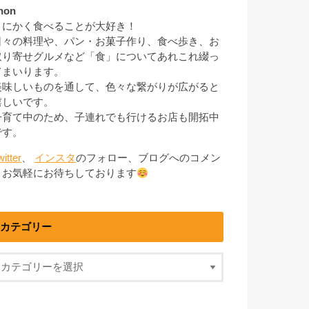
non
とにかく食べることが大好き！
日々の料理や、パン・お菓子作り、食べ歩き、お
取り寄せグルメなど「食」についてあれこれ綴っ
てまいります。
美味しいものを通して、色々な繋がりが広がると
嬉しいです。
子育て中のため、子連れでも行けるお店も開拓中
です。
witter
、
インスタ
のフォロー、ブログへのコメン
トお気軽にお待ちしております
カテゴリー