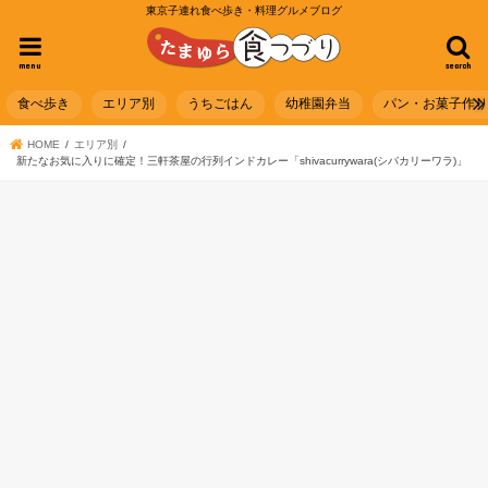
東京子連れ食べ歩き・料理グルメブログ
menu
search
食べ歩き
エリア別
うちごはん
幼稚園弁当
パン・お菓子作
HOME
エリア別
新たなお気に入りに確定！三軒茶屋の行列インドカレー「shivacurrywara(シバカリーワラ)」