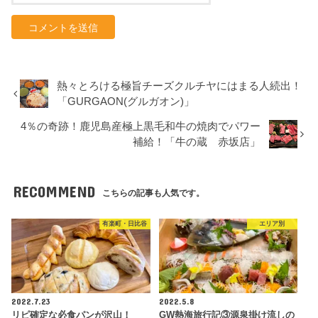
熱々とろける極旨チーズクルチヤにはまる人続出！
「GURGAON(グルガオン)」
4％の奇跡！鹿児島産極上黒毛和牛の焼肉でパワー
補給！「牛の蔵 赤坂店」
RECOMMEND
こちらの記事も人気です。
有楽町・日比谷
エリア別
2022.7.23
2022.5.8
リピ確定な必食パンが沢山！
GW熱海旅行記③源泉掛け流しの