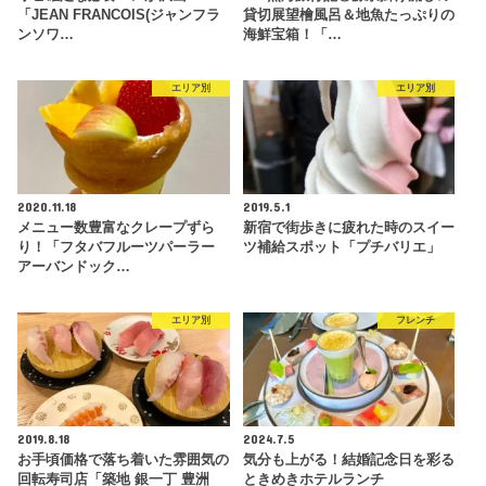
「JEAN FRANCOIS(ジャンフラ
貸切展望檜風呂＆地魚たっぷりの
ンソワ…
海鮮宝箱！「…
エリア別
エリア別
2020.11.18
2019.5.1
メニュー数豊富なクレープずら
新宿で街歩きに疲れた時のスイー
り！「フタバフルーツパーラー
ツ補給スポット「プチバリエ」
アーバンドック…
エリア別
フレンチ
2019.8.18
2024.7.5
お手頃価格で落ち着いた雰囲気の
気分も上がる！結婚記念日を彩る
回転寿司店「築地 銀一丁 豊洲
ときめきホテルランチ