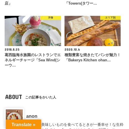
店」
「Towers(タワー…
洋食
エリア別
2018.8.25
2020.10.6
葛西臨海水族園のレストランでエ
種類豊富な焼きたてパンが魅力！
ネルギーチャージ「Sea Wind(シ
「Bakerys Kitchen ohan…
ーウ…
ABOUT
この記事をかいた人
anon
Translate »
とにかく美味しいものを食べてるときが一番幸せ！な生粋