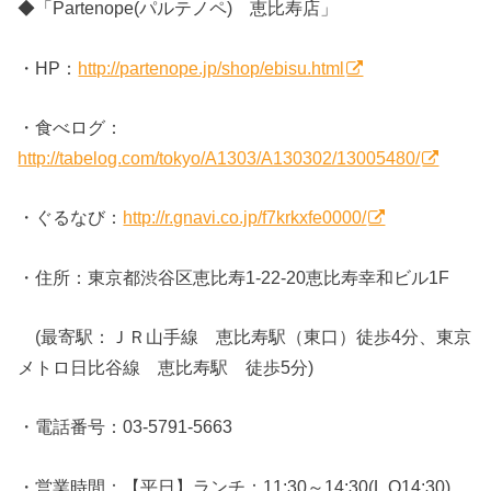
◆「Partenope(パルテノペ) 恵比寿店」
・HP：
http://partenope.jp/shop/ebisu.html
・食べログ：
http://tabelog.com/tokyo/A1303/A130302/13005480/
・ぐるなび：
http://r.gnavi.co.jp/f7krkxfe0000/
・住所：東京都渋谷区恵比寿1-22-20恵比寿幸和ビル1F
(最寄駅：ＪＲ山手線 恵比寿駅（東口）徒歩4分、東京
メトロ日比谷線 恵比寿駅 徒歩5分)
・電話番号：03-5791-5663
・営業時間：【平日】ランチ：11:30～14:30(L.O14:30)、