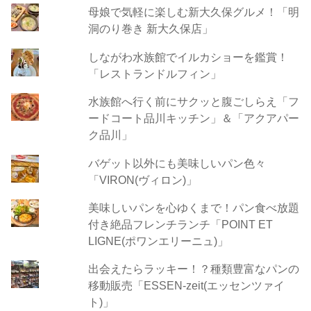
母娘で気軽に楽しむ新大久保グルメ！「明
洞のり巻き 新大久保店」
しながわ水族館でイルカショーを鑑賞！
「レストランドルフィン」
水族館へ行く前にサクッと腹ごしらえ「フ
ードコート品川キッチン」＆「アクアパー
ク品川」
バゲット以外にも美味しいパン色々
「VIRON(ヴィロン)」
美味しいパンを心ゆくまで！パン食べ放題
付き絶品フレンチランチ「POINT ET
LIGNE(ポワンエリーニュ)」
出会えたらラッキー！？種類豊富なパンの
移動販売「ESSEN-zeit(エッセンツァイ
ト)」