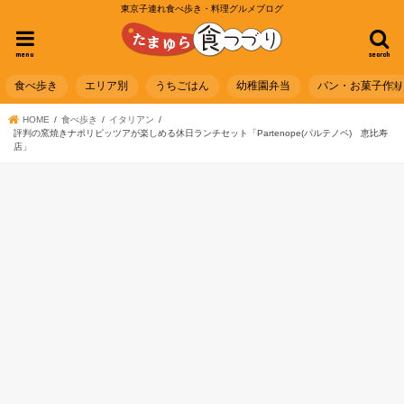
東京子連れ食べ歩き・料理グルメブログ
menu
search
食べ歩き
エリア別
うちごはん
幼稚園弁当
パン・お菓子作
HOME
食べ歩き
イタリアン
評判の窯焼きナポリピッツアが楽しめる休日ランチセット「Partenope(パルテノペ) 恵比寿
店」