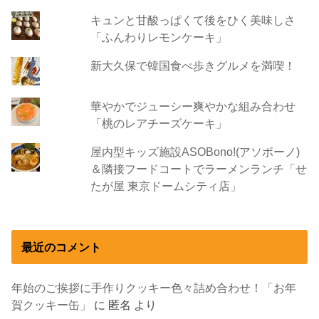
キュンと甘酸っぱくて後をひく美味しさ
「ふんわりレモンケーキ」
新大久保で韓国食べ歩きグルメを満喫！
華やかでジューシー爽やかな組み合わせ
「桃のレアチーズケーキ」
屋内型キッズ施設ASOBono!(アソボーノ)
＆隣接フードコートでラーメンランチ「せ
たが屋 東京ドームシティ店」
最近のコメント
年始のご挨拶に手作りクッキー色々詰め合わせ！「お年
賀クッキー缶」
に
匿名
より