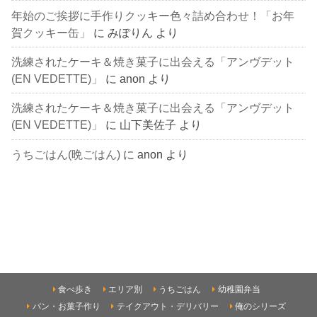
年始のご挨拶に手作りクッキー色々詰め合わせ！「お年
賀クッキー缶」
に
みぽりん
より
洗練されたケーキ＆焼き菓子に出会える「アンヴデット
(EN VEDETTE)」
に
anon
より
洗練されたケーキ＆焼き菓子に出会える「アンヴデット
(EN VEDETTE)」
に
山下美佐子
より
うちごはん(晩ごはん)
に
anon
より
食べ歩き
エリア別
うちごはん
幼稚園弁当
パン・お菓子作り
テイクアウト・デリバリー
俺のシリーズ