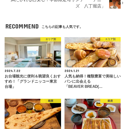
ズ 八丁堀店」
RECOMMEND
こちらの記事も人気です。
エリア別
エリア別
2024.7.22
2024.1.21
お台場観光に便利＆眺望良くおす
人気も納得！種類豊富で美味しい
すめ！「グランドニッコー東京
パンに出会える
台場」
「BEAVER BREAD(…
銀座
銀座