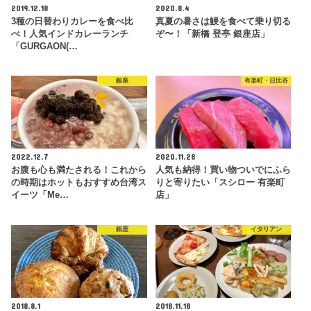
2019.12.18
2020.8.4
3種の日替わりカレーを食べ比
真夏の暑さは鰻を食べて乗り切る
べ！人気インドカレーランチ
ぞ〜！「新橋 登亭 銀座店」
「GURGAON(…
銀座
有楽町・日比谷
2022.12.7
2020.11.28
お腹も心も満たされる！これから
人気も納得！買い物ついでにふら
の時期はホットもおすすめ台湾ス
りと寄りたい「スシロー 有楽町
イーツ「Me…
店」
銀座
イタリアン
2018.8.1
2018.11.18