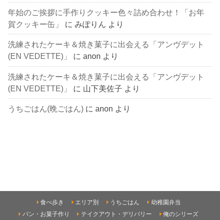
年始のご挨拶に手作りクッキー色々詰め合わせ！「お年
賀クッキー缶」
に
みぽりん
より
洗練されたケーキ＆焼き菓子に出会える「アンヴデット
(EN VEDETTE)」
に
anon
より
洗練されたケーキ＆焼き菓子に出会える「アンヴデット
(EN VEDETTE)」
に
山下美佐子
より
うちごはん(晩ごはん)
に
anon
より
食べ歩き
エリア別
うちごはん
幼稚園弁当
パン・お菓子作り
テイクアウト・デリバリー
俺のシリーズ