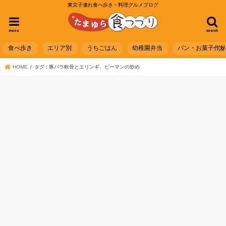
東京子連れ食べ歩き・料理グルメブログ
menu
search
食べ歩き
エリア別
うちごはん
幼稚園弁当
パン・お菓子作
HOME
タグ : 豚バラ軟骨とエリンギ、ピーマンの炒め