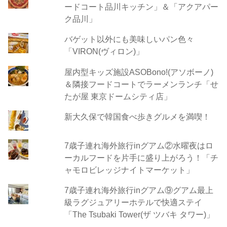
ードコート品川キッチン」＆「アクアパー
ク品川」
バゲット以外にも美味しいパン色々
「VIRON(ヴィロン)」
屋内型キッズ施設ASOBono!(アソボーノ)
＆隣接フードコートでラーメンランチ「せ
たが屋 東京ドームシティ店」
新大久保で韓国食べ歩きグルメを満喫！
7歳子連れ海外旅行inグアム②水曜夜はロ
ーカルフードを片手に盛り上がろう！「チ
ャモロビレッジナイトマーケット」
7歳子連れ海外旅行inグアム⑨グアム最上
級ラグジュアリーホテルで快適ステイ
「The Tsubaki Tower(ザ ツバキ タワー)」