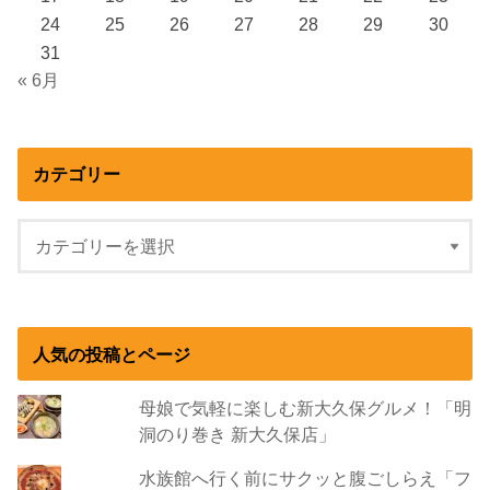
24
25
26
27
28
29
30
31
« 6月
カテゴリー
人気の投稿とページ
母娘で気軽に楽しむ新大久保グルメ！「明
洞のり巻き 新大久保店」
水族館へ行く前にサクッと腹ごしらえ「フ