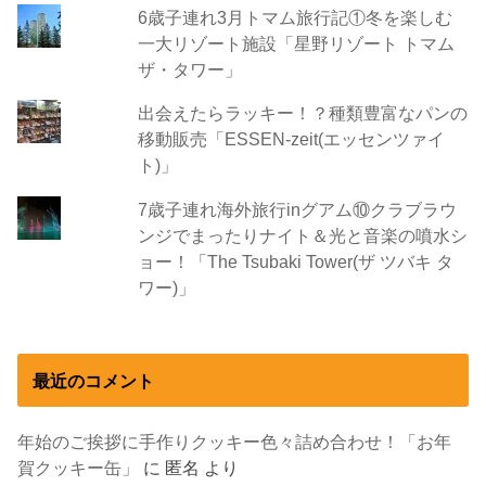
6歳子連れ3月トマム旅行記①冬を楽しむ
一大リゾート施設「星野リゾート トマム
ザ・タワー」
出会えたらラッキー！？種類豊富なパンの
移動販売「ESSEN-zeit(エッセンツァイ
ト)」
7歳子連れ海外旅行inグアム⑩クラブラウ
ンジでまったりナイト＆光と音楽の噴水シ
ョー！「The Tsubaki Tower(ザ ツバキ タ
ワー)」
最近のコメント
年始のご挨拶に手作りクッキー色々詰め合わせ！「お年
賀クッキー缶」
に
匿名
より