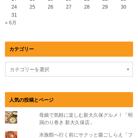
24
25
26
27
28
29
30
31
« 6月
カテゴリー
人気の投稿とページ
母娘で気軽に楽しむ新大久保グルメ！「明
洞のり巻き 新大久保店」
水族館へ行く前にサクッと腹ごしらえ「フ