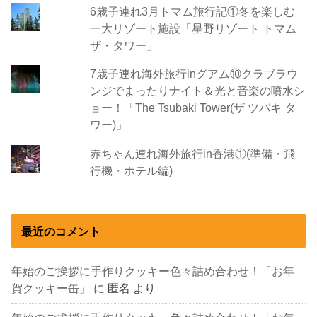
6歳子連れ3月トマム旅行記①冬を楽しむ
一大リゾート施設「星野リゾート トマム
ザ・タワー」
7歳子連れ海外旅行inグアム⑩クラブラウ
ンジでまったりナイト＆光と音楽の噴水シ
ョー！「The Tsubaki Tower(ザ ツバキ タ
ワー)」
赤ちゃん連れ海外旅行in香港①(準備・飛
行機・ホテル編)
最近のコメント
年始のご挨拶に手作りクッキー色々詰め合わせ！「お年
賀クッキー缶」
に
匿名
より