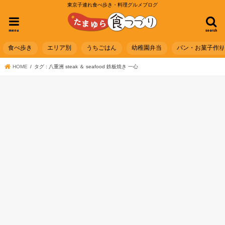
東京子連れ食べ歩き・料理グルメブログ
menu
search
食べ歩き
エリア別
うちごはん
幼稚園弁当
パン・お菓子作
HOME
タグ : 八重洲 steak ＆ seafood 鉄板焼き 一心