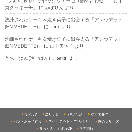
年始のご挨拶に手作りクッキー色々詰め合わせ！「お年
賀クッキー缶」
に
みぽりん
より
洗練されたケーキ＆焼き菓子に出会える「アンヴデット
(EN VEDETTE)」
に
anon
より
洗練されたケーキ＆焼き菓子に出会える「アンヴデット
(EN VEDETTE)」
に
山下美佐子
より
うちごはん(晩ごはん)
に
anon
より
食べ歩き
エリア別
うちごはん
幼稚園弁当
パン・お菓子作り
テイクアウト・デリバリー
俺のシリーズ
赤ちゃん・子連れOK
国内旅行