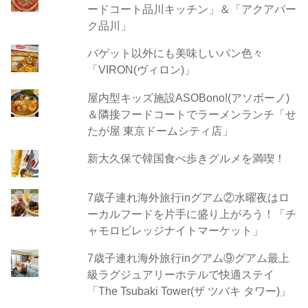
ードコート品川キッチン」＆「アクアパー
ク品川」
バゲット以外にも美味しいパン色々
「VIRON(ヴィロン)」
屋内型キッズ施設ASOBono!(アソボーノ)
＆隣接フードコートでラーメンランチ「せ
たが屋 東京ドームシティ店」
新大久保で韓国食べ歩きグルメを満喫！
7歳子連れ海外旅行inグアム②水曜夜はロ
ーカルフードを片手に盛り上がろう！「チ
ャモロビレッジナイトマーケット」
7歳子連れ海外旅行inグアム⑨グアム最上
級ラグジュアリーホテルで快適ステイ
「The Tsubaki Tower(ザ ツバキ タワー)」