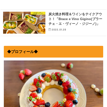
イタリアン
炭火焼き料理＆ワインをテイクアウ
ト！「Brace e Vino Gigino(ブラー
チェ・エ・ヴィーノ・ジジーノ)」
2022.01.28
◆プロフィール◆