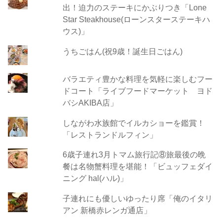
出！迫力のステーキにかぶりつき「Lone
Star Steakhouse(ローンスターステーキハ
ウス)」
うちごはん(祝9歳！誕生日ごはん)
バラエティ豊かな料理を気軽に楽しむフー
ドコート「ライブフードマーケット ヨド
バシAKIBA店」
しながわ水族館でイルカショーを鑑賞！
「レストランドルフィン」
6歳子連れ3月トマム旅行記⑧旅最後の晩
餐は名物蟹料理を堪能！「ビュッフェダイ
ニング hal(ハル)」
子連れにも優しいゆったり席「俺のイタリ
アン 新橋赤レンガ通店」