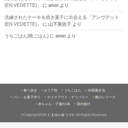
(EN VEDETTE)」
に
anon
より
洗練されたケーキ＆焼き菓子に出会える「アンヴデット
(EN VEDETTE)」
に
山下美佐子
より
うちごはん(晩ごはん)
に
anon
より
食べ歩き
エリア別
うちごはん
幼稚園弁当
パン・お菓子作り
テイクアウト・デリバリー
俺のシリーズ
赤ちゃん・子連れOK
国内旅行
©Copyright2026
たまゆら食つづり
.All Rights Reserved.