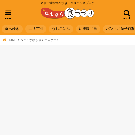
東京子連れ食べ歩き・料理グルメブログ
menu
search
食べ歩き
エリア別
うちごはん
幼稚園弁当
パン・お菓子作
HOME
タグ : かぼちゃチーズケーキ