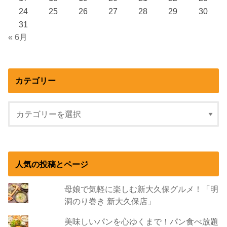
24
25
26
27
28
29
30
31
« 6月
カテゴリー
人気の投稿とページ
母娘で気軽に楽しむ新大久保グルメ！「明
洞のり巻き 新大久保店」
美味しいパンを心ゆくまで！パン食べ放題