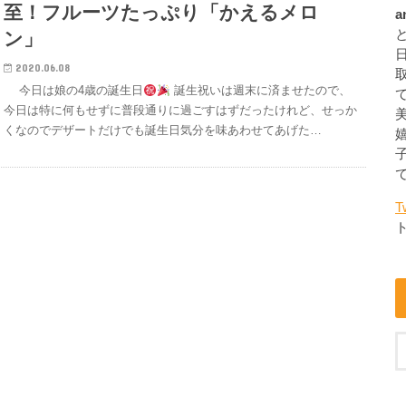
至！フルーツたっぷり「かえるメロ
a
ン」
2020.06.08
今日は娘の4歳の誕生日
誕生祝いは週末に済ませたので、
今日は特に何もせずに普段通りに過ごすはずだったけれど、せっか
くなのでデザートだけでも誕生日気分を味あわせてあげた…
T