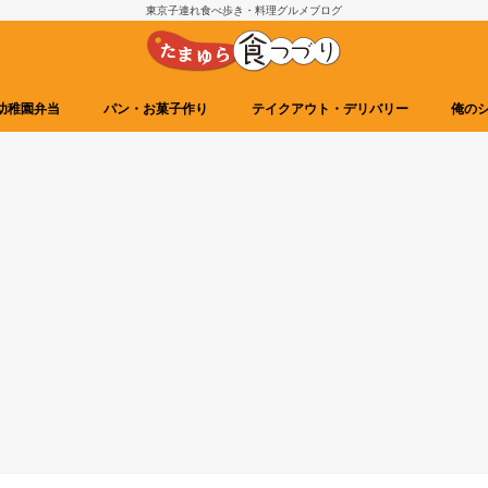
東京子連れ食べ歩き・料理グルメブログ
幼稚園弁当
パン・お菓子作り
テイクアウト・デリバリー
俺の