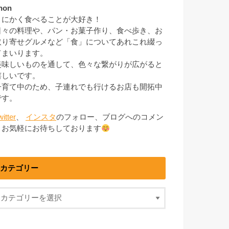
non
とにかく食べることが大好き！
日々の料理や、パン・お菓子作り、食べ歩き、お
取り寄せグルメなど「食」についてあれこれ綴っ
てまいります。
美味しいものを通して、色々な繋がりが広がると
嬉しいです。
子育て中のため、子連れでも行けるお店も開拓中
です。
witter
、
インスタ
のフォロー、ブログへのコメン
トお気軽にお待ちしております
カテゴリー