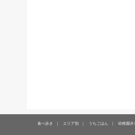
食べ歩き
エリア別
うちごはん
幼稚園弁