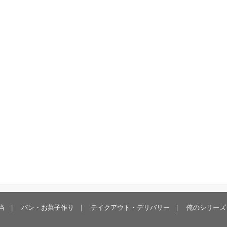
当
パン・お菓子作り
テイクアウト・デリバリー
俺のシリーズ