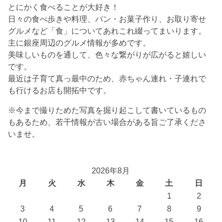
とにかく食べることが大好き！
日々の食べ歩きや料理、パン・お菓子作り、お取り寄せ
グルメなど「食」についてあれこれ綴ってまいります。
主に銀座周辺のグルメ情報が多めです。
美味しいものを通して、色々な繋がりが広がると嬉しい
です。
最近は子育て真っ最中のため、赤ちゃん連れ・子連れで
も行けるお店も開拓中です。
※今まで撮りためた写真を掘り起こして書いているもの
もあるため、若干情報が古い場合がある旨ご了承くださ
いませ。
2026年8月
月
火
水
木
金
土
日
1
2
3
4
5
6
7
8
9
10
11
12
13
14
15
16