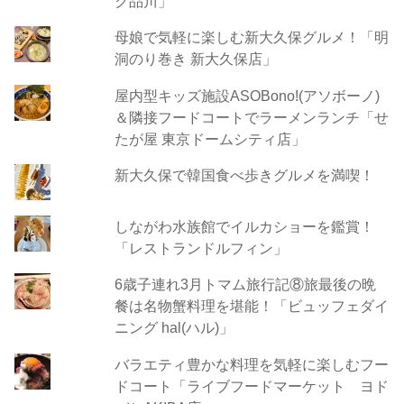
ク品川」
母娘で気軽に楽しむ新大久保グルメ！「明
洞のり巻き 新大久保店」
屋内型キッズ施設ASOBono!(アソボーノ)
＆隣接フードコートでラーメンランチ「せ
たが屋 東京ドームシティ店」
新大久保で韓国食べ歩きグルメを満喫！
しながわ水族館でイルカショーを鑑賞！
「レストランドルフィン」
6歳子連れ3月トマム旅行記⑧旅最後の晩
餐は名物蟹料理を堪能！「ビュッフェダイ
ニング hal(ハル)」
バラエティ豊かな料理を気軽に楽しむフー
ドコート「ライブフードマーケット ヨド