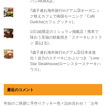
バシAKIBA店」
7歳子連れ海外旅行inグアム③オーガニッ
ク映えカフェで南国モーニング「Café
Gudcha(カフェ グッチャ)」
1日1組限定のミシュラン掲載店！熊本で
味わう至福の鉄板焼き「ステーキレストラ
ン 遥(はる)」
7歳子連れ海外旅行inグアム⑤日本未進
出！迫力のステーキにかぶりつき「Lone
Star Steakhouse(ローンスターステーキハ
ウス)」
最近のコメント
年始のご挨拶に手作りクッキー色々詰め合わせ！「お年