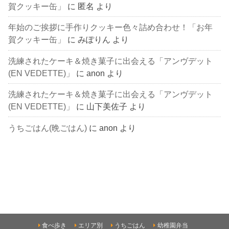
賀クッキー缶」
に
匿名
より
年始のご挨拶に手作りクッキー色々詰め合わせ！「お年
賀クッキー缶」
に
みぽりん
より
洗練されたケーキ＆焼き菓子に出会える「アンヴデット
(EN VEDETTE)」
に
anon
より
洗練されたケーキ＆焼き菓子に出会える「アンヴデット
(EN VEDETTE)」
に
山下美佐子
より
うちごはん(晩ごはん)
に
anon
より
食べ歩き
エリア別
うちごはん
幼稚園弁当