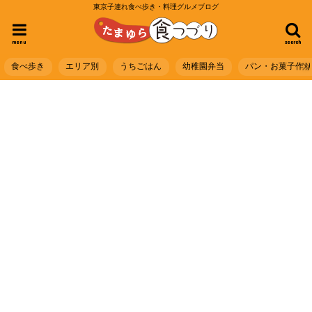
東京子連れ食べ歩き・料理グルメブログ
menu
search
食べ歩き
エリア別
うちごはん
幼稚園弁当
パン・お菓子作