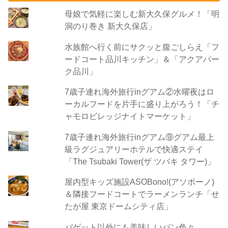
母娘で気軽に楽しむ新大久保グルメ！「明
洞のり巻き 新大久保店」
水族館へ行く前にサクッと腹ごしらえ「フ
ードコート品川キッチン」＆「アクアパー
ク品川」
7歳子連れ海外旅行inグアム②水曜夜はロ
ーカルフードを片手に盛り上がろう！「チ
ャモロビレッジナイトマーケット」
7歳子連れ海外旅行inグアム⑨グアム最上
級ラグジュアリーホテルで快適ステイ
「The Tsubaki Tower(ザ ツバキ タワー)」
屋内型キッズ施設ASOBono!(アソボーノ)
＆隣接フードコートでラーメンランチ「せ
たが屋 東京ドームシティ店」
バゲット以外にも美味しいパン色々