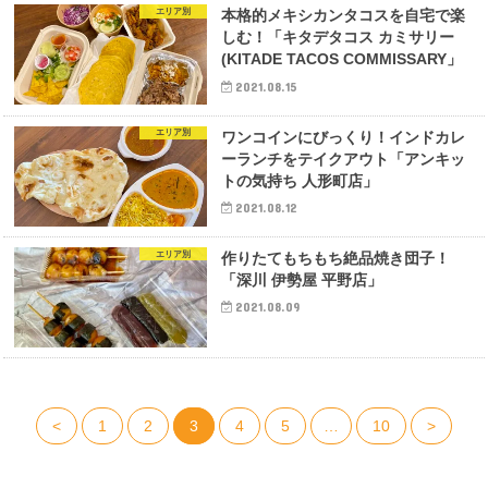
エリア別
本格的メキシカンタコスを自宅で楽
しむ！「キタデタコス カミサリー
(KITADE TACOS COMMISSARY」
2021.08.15
エリア別
ワンコインにびっくり！インドカレ
ーランチをテイクアウト「アンキッ
トの気持ち 人形町店」
2021.08.12
エリア別
作りたてもちもち絶品焼き団子！
「深川 伊勢屋 平野店」
2021.08.09
<
1
2
3
4
5
…
10
>