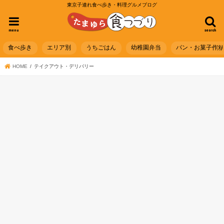
東京子連れ食べ歩き・料理グルメブログ
menu
search
食べ歩き
エリア別
うちごはん
幼稚園弁当
パン・お菓子作
HOME
テイクアウト・デリバリー