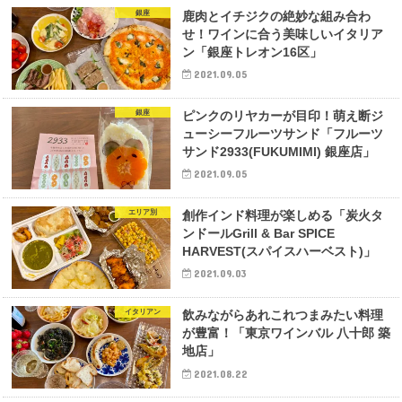
銀座
鹿肉とイチジクの絶妙な組み合わ
せ！ワインに合う美味しいイタリア
ン「銀座トレオン16区」
2021.09.05
銀座
ピンクのリヤカーが目印！萌え断ジ
ューシーフルーツサンド「フルーツ
サンド2933(FUKUMIMI) 銀座店」
2021.09.05
エリア別
創作インド料理が楽しめる「炭火タ
ンドールGrill & Bar SPICE
HARVEST(スパイスハーベスト)」
2021.09.03
イタリアン
飲みながらあれこれつまみたい料理
が豊富！「東京ワインバル 八十郎 築
地店」
2021.08.22