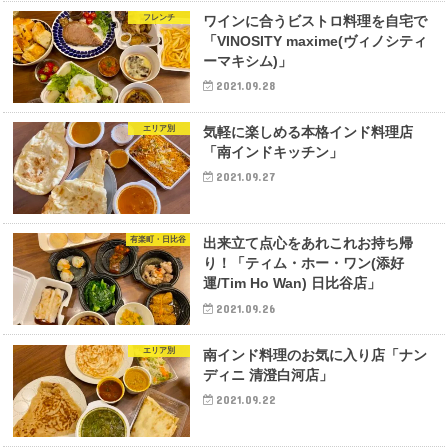
フレンチ
ワインに合うビストロ料理を自宅で
「VINOSITY maxime(ヴィノシティ
ーマキシム)」
2021.09.28
エリア別
気軽に楽しめる本格インド料理店
「南インドキッチン」
2021.09.27
有楽町・日比谷
出来立て点心をあれこれお持ち帰
り！「ティム・ホー・ワン(添好
運/Tim Ho Wan) 日比谷店」
2021.09.26
エリア別
南インド料理のお気に入り店「ナン
ディニ 清澄白河店」
2021.09.22