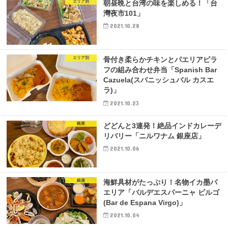
エリア別
朝昼晩と台湾の味を楽しめる！「台
灣夜市101」
2021.10.28
エリア別
骨付き柔らかチキンとパエリアピラ
フの組み合わせ弁当「Spanish Bar
Cazuela(スパニッシュバル カスエ
ラ)」
2021.10.23
銀座
どどんと3連発！絶品インドカレーデ
リバリー「ニルワナム 銀座店」
2021.10.06
銀座
海鮮具材がたっぷり！名物イカ墨パ
エリア「バルデエスパーニャ ビルゴ
(Bar de Espana Virgo)」
2021.10.04