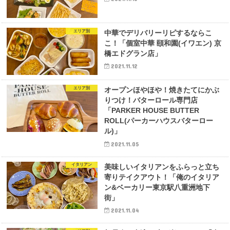
エリア別
中華でデリバリーリピするならこ
こ！「個室中華 頤和園(イワエン) 京
橋エドグラン店」
2021.11.12
エリア別
オープンほやほや！焼きたてにかぶ
りつけ！バターロール専門店
「PARKER HOUSE BUTTER
ROLL(パーカーハウスバターロー
ル)」
2021.11.05
イタリアン
美味しいイタリアンをふらっと立ち
寄りテイクアウト！「俺のイタリア
ン&ベーカリー東京駅八重洲地下
街」
2021.11.04