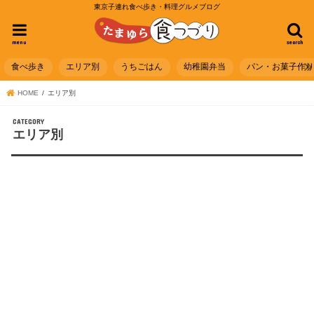
東京子連れ食べ歩き・料理グルメブログ
menu
search
食べ歩き
エリア別
うちごはん
幼稚園弁当
パン・お菓子作
HOME
エリア別
エリア別