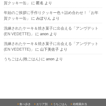
賀クッキー缶」
に
匿名
より
年始のご挨拶に手作りクッキー色々詰め合わせ！「お年
賀クッキー缶」
に
みぽりん
より
洗練されたケーキ＆焼き菓子に出会える「アンヴデット
(EN VEDETTE)」
に
anon
より
洗練されたケーキ＆焼き菓子に出会える「アンヴデット
(EN VEDETTE)」
に
山下美佐子
より
うちごはん(晩ごはん)
に
anon
より
食べ歩き
エリア別
うちごはん
幼稚園弁当