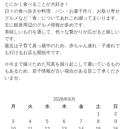
とにかく食べることが大好き！
日々の食べ歩きや料理、パン・お菓子作り、お取り寄せ
グルメなど「食」についてあれこれ綴ってまいります。
主に銀座周辺のグルメ情報が多めです。
美味しいものを通して、色々な繋がりが広がると嬉しい
です。
最近は子育て真っ最中のため、赤ちゃん連れ・子連れで
も行けるお店も開拓中です。
※今まで撮りためた写真を掘り起こして書いているもの
もあるため、若干情報が古い場合がある旨ご了承くださ
いませ。
2026年8月
月
火
水
木
金
土
日
1
2
3
4
5
6
7
8
9
10
11
12
13
14
15
16