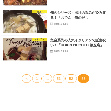
銀座
俺のシリーズ・出汁の旨みが染み渡
る！「おでん 俺のだし」
2015.09.02
イタリアン
魚金系列の人気イタリアンで誕生祝
い！「UOKIN PICCOLO 銀座店」
2015.09.01
<
1
…
51
52
53