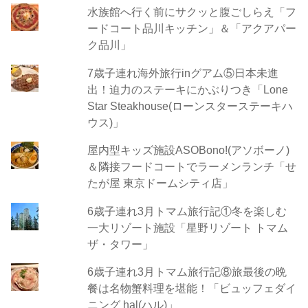
水族館へ行く前にサクッと腹ごしらえ「フ
ードコート品川キッチン」＆「アクアパー
ク品川」
7歳子連れ海外旅行inグアム⑤日本未進
出！迫力のステーキにかぶりつき「Lone
Star Steakhouse(ローンスターステーキハ
ウス)」
屋内型キッズ施設ASOBono!(アソボーノ)
＆隣接フードコートでラーメンランチ「せ
たが屋 東京ドームシティ店」
6歳子連れ3月トマム旅行記①冬を楽しむ
一大リゾート施設「星野リゾート トマム
ザ・タワー」
6歳子連れ3月トマム旅行記⑧旅最後の晩
餐は名物蟹料理を堪能！「ビュッフェダイ
ニング hal(ハル)」