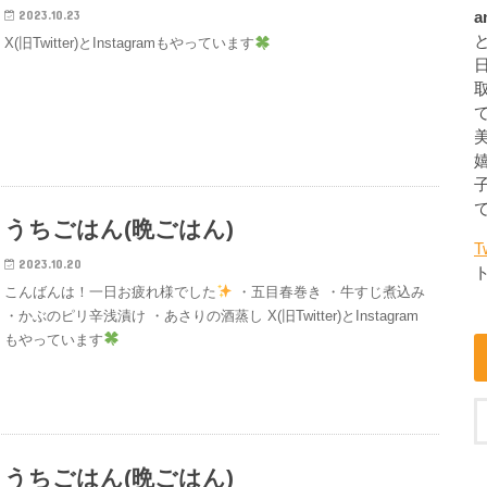
2023.10.23
a
X(旧Twitter)とInstagramもやっています
うちごはん(晩ごはん)
T
2023.10.20
こんばんは！一日お疲れ様でした
・五目春巻き ・牛すじ煮込み
・かぶのピリ辛浅漬け ・あさりの酒蒸し X(旧Twitter)とInstagram
もやっています
うちごはん(晩ごはん)