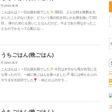
2023.10.18
こんばんは！一日お疲れ様でした
365日、どんな時も晩酌を欠
かしたことのない夫が、どういう風の吹き回しかお酒を抜いて3日
目。 体のためにも良いことなんだけど、今まであり得なかったこ
となのでかえって心配にな…
うちごはん(晩ごはん)
2023.10.17
こんばんは！一日お疲れ様でした
今日は夕方から母が自宅に立
ち寄ったので、一緒に晩ごはんを食べました
母には柿とかぶの
サラダが大好評でした
・柿とかぶのサラ…
うちごはん(晩ごはん)