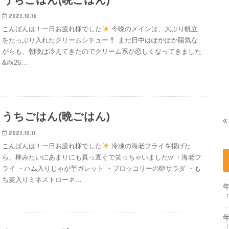
2023.10.16
こんばんは！一日お疲れ様でした
今晩のメインは、大ぶり帆立
をたっぷり入れたクリームシチュー
まだ日中はぽかぽか陽気な
がらも、朝晩は冷えてきたのでクリーム系が恋しくなってきました
&#x26…
うちごはん(晩ごはん)
«
2023.10.11
こんばんは！一日お疲れ様でした
冷凍の海老フライを揚げた
ら、棒みたいにあまりにも真っ直ぐで笑っちゃいましたw ・海老フ
ライ ・ハム入りじゃが芋ガレット ・ブロッコリーの卵サラダ ・も
ち麦入りミネストローネ…