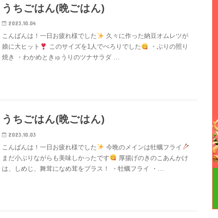
うちごはん(晩ごはん)
2023.10.04
こんばんは！一日お疲れ様でした
久々に作った納豆オムレツが
娘に大ヒット
このサイズを1人でぺろりでした
・ぶりの照り
焼き ・わかめときゅうりのツナサラダ …
うちごはん(晩ごはん)
2023.10.03
こんばんは！一日お疲れ様でした
今晩のメインは牡蠣フライ
まだ小ぶりながらも美味しかったです
厚揚げのきのこあんかけ
は、しめじ、舞茸になめ茸をプラス！ ・牡蠣フライ ・…