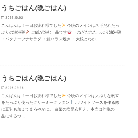
うちごはん(晩ごはん)
2023.10.02
こんばんは！一日お疲れ様でした
今晩のメインはネギだれたっ
ぷりの油淋鶏
ご飯が進む一品です
・ねぎだれたっぷり油淋鶏
・パクチーツナサラダ ・鮭ハラス焼き ・大根とわか…
うちごはん(晩ごはん)
2023.09.26
こんばんは！一日お疲れ様でした
今晩のメインは大ぶりな帆立
をたっぷり使ったクリーミーグラタン
ホワイトソースを作る際
に豆乳も加えてまろやかに。 白菜の塩昆布和え、本当は昨晩の一
品にするつ…