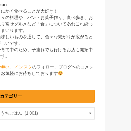
non
とにかく食べることが大好き！
日々の料理や、パン・お菓子作り、食べ歩き、お
取り寄せグルメなど「食」についてあれこれ綴っ
てまいります。
美味しいものを通して、色々な繋がりが広がると
嬉しいです。
子育て中のため、子連れでも行けるお店も開拓中
です。
witter
、
インスタ
のフォロー、ブログへのコメン
トお気軽にお待ちしております
カテゴリー