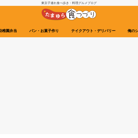
東京子連れ食べ歩き・料理グルメブログ
幼稚園弁当
パン・お菓子作り
テイクアウト・デリバリー
俺の