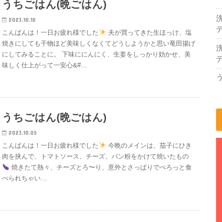
うちごはん(晩ごはん)
2023.10.10
デ
こんばんは！一日お疲れ様でした
夫が買ってきた生ほっけ、塩
焼きにしても干物ほど美味しくなくてどうしようかと思い竜田揚げ
にしてみることに。 下味ににんにく、生姜をしっかり効かせ、美
デ
味しく仕上がって一安心&#…
うちごはん(晩ごはん)
2023.10.05
こんばんは！一日お疲れ様でした
今晩のメインは、茄子にひき
肉を挟んで、トマトソース、チーズ、パン粉をかけて焼いたもの
焼きたて熱々、チーズとろ〜り、意外とさっぱりでぺろっと食
べられちゃい…