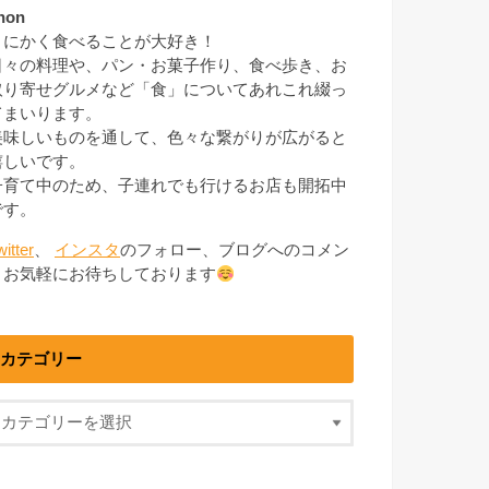
non
とにかく食べることが大好き！
日々の料理や、パン・お菓子作り、食べ歩き、お
取り寄せグルメなど「食」についてあれこれ綴っ
てまいります。
美味しいものを通して、色々な繋がりが広がると
嬉しいです。
子育て中のため、子連れでも行けるお店も開拓中
です。
witter
、
インスタ
のフォロー、ブログへのコメン
トお気軽にお待ちしております
カテゴリー