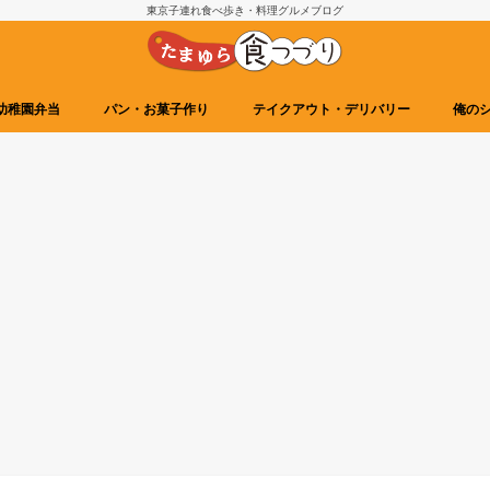
東京子連れ食べ歩き・料理グルメブログ
幼稚園弁当
パン・お菓子作り
テイクアウト・デリバリー
俺の