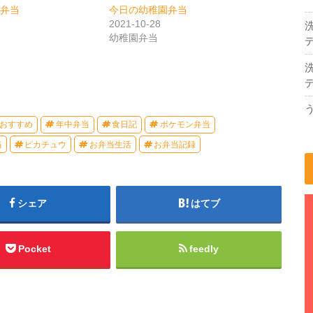
園弁当
今日の幼稚園弁当
2021-10-28
幼稚園弁当
デ
デ
おすすめ
年中弁当
食日記
ポケモン弁当
当
ピカチュウ
お弁当生活
お弁当記録
シェア
はてブ
Pocket
feedly