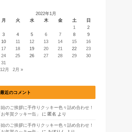
2022年1月
月
火
水
木
金
土
日
1
2
3
4
5
6
7
8
9
10
11
12
13
14
15
16
17
18
19
20
21
22
23
24
25
26
27
28
29
30
31
 12月
2月 »
最近のコメント
年始のご挨拶に手作りクッキー色々詰め合わせ！
「お年賀クッキー缶」
に
匿名
より
年始のご挨拶に手作りクッキー色々詰め合わせ！
「お年賀クッキー缶」
に
みぽりん
より