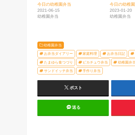
今日の幼稚園弁当
今日の幼稚
2021-06-15
2023-01-20
幼稚園弁当
幼稚園弁当
幼稚園弁当
お弁当ダイアリー
家庭料理
お弁当日記
たまゆら食つづり
ピカチュウ弁当
幼稚園弁
サンドイッチ弁当
手作り弁当
ポスト
送る